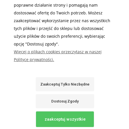
MOJE KONTO
poprawne działanie strony i pomagają nam
dostosować ofertę do Twoich potrzeb. Możesz
INFORMACJE
zaakceptować wykorzystanie przez nas wszystkich
tych plików i przejść do sklepu lub dostosować
użycie plików do swoich preferencji, wybierając
opcję "Dostosuj zgody".
Gdzie nas możesz znaleźć
Więcej o plikach cookies przeczytasz w naszej
Polityce prywatności.
Zaakceptuj Tylko Niezbędne
Sabaj System
Dostosuj Zgody
Pokaż Pełną Wersję Strony
zaakceptuj wszystkie
Sklep internetowy Shoper.pl