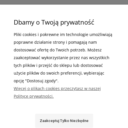
ZAKUPY
Dbamy o Twoją prywatność
POMOC
Pliki cookies i pokrewne im technologie umożliwiają
poprawne działanie strony i pomagają nam
MOJE KONTO
dostosować ofertę do Twoich potrzeb. Możesz
INFORMACJE
zaakceptować wykorzystanie przez nas wszystkich
tych plików i przejść do sklepu lub dostosować
użycie plików do swoich preferencji, wybierając
opcję "Dostosuj zgody".
Więcej o plikach cookies przeczytasz w naszej
Gdzie nas możesz znaleźć
Polityce prywatności.
Zaakceptuj Tylko Niezbędne