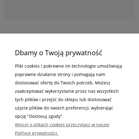
ZAKUPY
Dbamy o Twoją prywatność
POMOC
Pliki cookies i pokrewne im technologie umożliwiają
poprawne działanie strony i pomagają nam
MOJE KONTO
dostosować ofertę do Twoich potrzeb. Możesz
INFORMACJE
zaakceptować wykorzystanie przez nas wszystkich
tych plików i przejść do sklepu lub dostosować
użycie plików do swoich preferencji, wybierając
opcję "Dostosuj zgody".
Więcej o plikach cookies przeczytasz w naszej
Gdzie nas możesz znaleźć
Polityce prywatności.