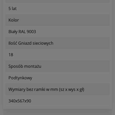
5 lat
Kolor
Biały RAL 9003
Ilość Gniazd sieciowych
18
Sposób montażu
Podtynkowy
Wymiary bez ramki w mm (sz x wys x gł)
340x567x90