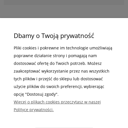
ZAKUPY
Dbamy o Twoją prywatność
POMOC
Pliki cookies i pokrewne im technologie umożliwiają
poprawne działanie strony i pomagają nam
MOJE KONTO
dostosować ofertę do Twoich potrzeb. Możesz
INFORMACJE
zaakceptować wykorzystanie przez nas wszystkich
tych plików i przejść do sklepu lub dostosować
użycie plików do swoich preferencji, wybierając
opcję "Dostosuj zgody".
Więcej o plikach cookies przeczytasz w naszej
Gdzie nas możesz znaleźć
Polityce prywatności.