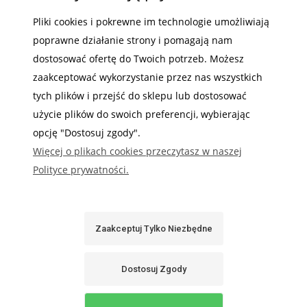
POMOC
Pliki cookies i pokrewne im technologie umożliwiają
poprawne działanie strony i pomagają nam
MOJE KONTO
dostosować ofertę do Twoich potrzeb. Możesz
INFORMACJE
zaakceptować wykorzystanie przez nas wszystkich
tych plików i przejść do sklepu lub dostosować
użycie plików do swoich preferencji, wybierając
opcję "Dostosuj zgody".
Więcej o plikach cookies przeczytasz w naszej
Gdzie nas możesz znaleźć
Polityce prywatności.
Zaakceptuj Tylko Niezbędne
Sabaj System
Dostosuj Zgody
Pokaż Pełną Wersję Strony