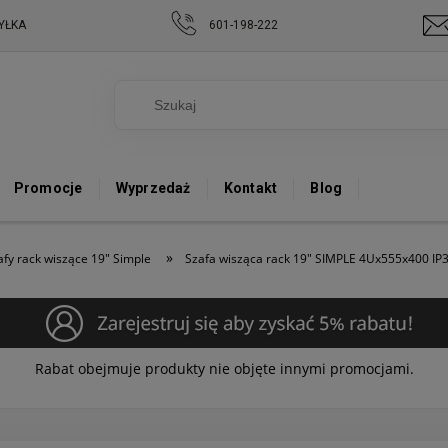
YŁKA
601-198-222
Promocje
Wyprzedaż
Kontakt
Blog
»
afy rack wiszące 19" Simple
Szafa wisząca rack 19" SIMPLE 4Ux555x400 IP
Rabat obejmuje produkty nie objęte innymi promocjami.