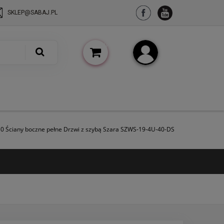
SKLEP@SABAJ.PL
(pusty)
Zarejestruj się
Zaloguj się
30 Ściany boczne pełne Drzwi z szybą Szara SZWS-19-4U-40-DS