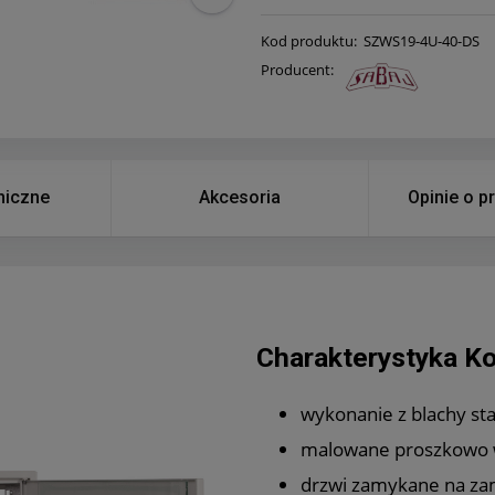
Kod produktu:
SZWS19-4U-40-DS
Producent:
niczne
Akcesoria
Opinie o p
Charakterystyka Ko
wykonanie z blachy st
malowane proszkowo w
drzwi zamykane na za