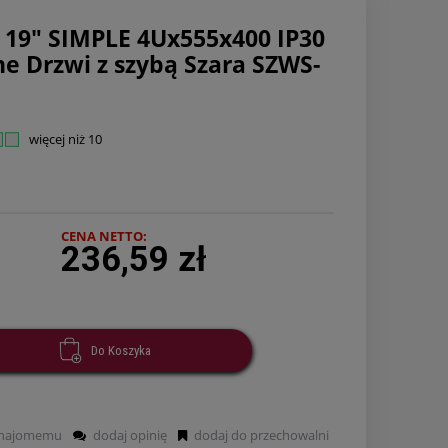
k 19" SIMPLE 4Ux555x400 IP30
ne Drzwi z szybą Szara SZWS-
więcej niż 10
CENA NETTO:
236,59 zł
Do Koszyka
znajomemu
dodaj opinię
dodaj do przechowalni