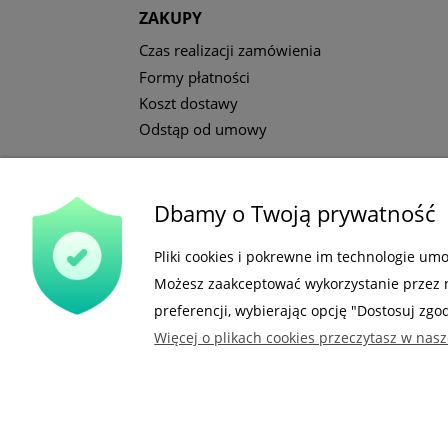
ZAKUPY
Czas realizacji zamówienia
Formy płatności
Koszt dostawy
Odstąp od umowy
Dbamy o Twoją prywatność
Gdzie nas możesz znaleźć
Pliki cookies i pokrewne im technologie um
Możesz zaakceptować wykorzystanie przez na
preferencji, wybierając opcję "Dostosuj zgo
Więcej o plikach cookies przeczytasz w nasz