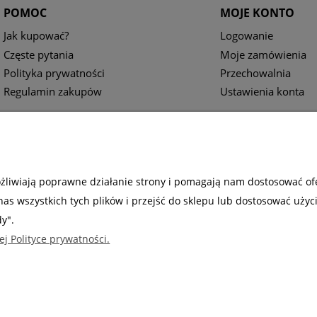
POMOC
MOJE KONTO
Jak kupować?
Logowanie
Częste pytania
Moje zamówienia
Polityka prywatności
Przechowalnia
Regulamin zakupów
Ustawienia konta
ożliwiają poprawne działanie strony i pomagają nam dostosować of
s wszystkich tych plików i przejść do sklepu lub dostosować użyc
dy".
ej Polityce prywatności.
Sabaj System
Sklep internetowy Shoper.pl