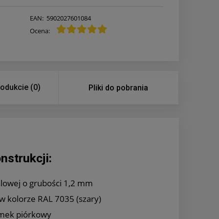
EAN:
5902027601084
Ocena:
rodukcie (0)
Pliki do pobrania
nstrukcji:
alowej o grubości 1,2 mm
 kolorze RAL 7035 (szary)
mek piórkowy