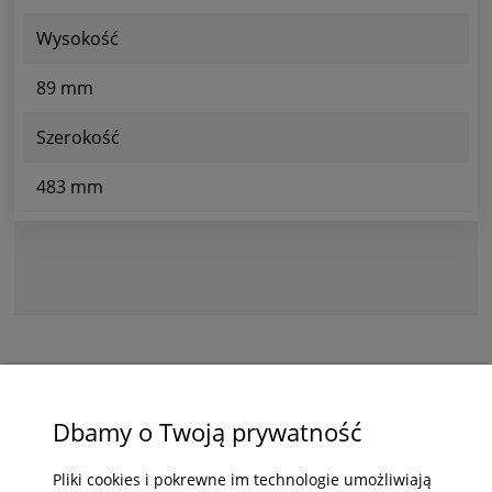
Wysokość
89 mm
Szerokość
483 mm
ZAKUPY
Dbamy o Twoją prywatność
POMOC
Pliki cookies i pokrewne im technologie umożliwiają