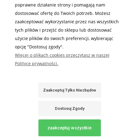
poprawne działanie strony i pomagają nam
MOJE KONTO
dostosować ofertę do Twoich potrzeb. Możesz
INFORMACJE
zaakceptować wykorzystanie przez nas wszystkich
tych plików i przejść do sklepu lub dostosować
użycie plików do swoich preferencji, wybierając
opcję "Dostosuj zgody".
Więcej o plikach cookies przeczytasz w naszej
Gdzie nas możesz znaleźć
Polityce prywatności.
Zaakceptuj Tylko Niezbędne
Sabaj System
Dostosuj Zgody
Pokaż Pełną Wersję Strony
zaakceptuj wszystkie
Sklep internetowy Shoper.pl