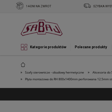
14-DNI NA ZWROT
SZYBKA WYS
Kategorie produktów
Polecane produkty
»
»
Szafy sterownicze - obudowy hermetyczne
Akcesoria do 
»
Płyta montażowa do RH 800x1400mm perforowana 12.5mm st