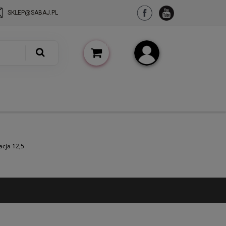
SKLEP@SABAJ.PL
(pusty)
Zarejestruj się
Zaloguj się
acja 12,5