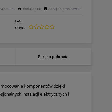
znajomemu
dodaj opinię
dodaj do przechowalni
EAN:
Ocena:
Pliki do pobrania
we mocowanie komponentów dzięki
jonalnych instalacji elektrycznych i