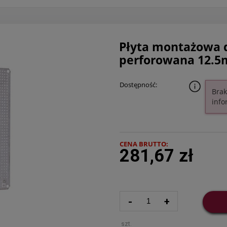
Płyta montażowa
perforowana 12.5
Dostępność:
Brak
info
CENA BRUTTO:
281,67 zł
-
+
szt.