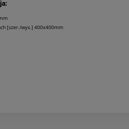
ja:
5 mm
ach [szer./wys.] 400x400mm