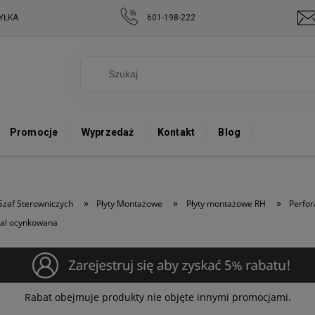
YŁKA
601-198-222
Promocje
Wyprzedaż
Kontakt
Blog
»
»
»
Szaf Sterowniczych
Płyty Montażowe
Płyty montażowe RH
Perfor
al ocynkowana
Rabat obejmuje produkty nie objęte innymi promocjami.