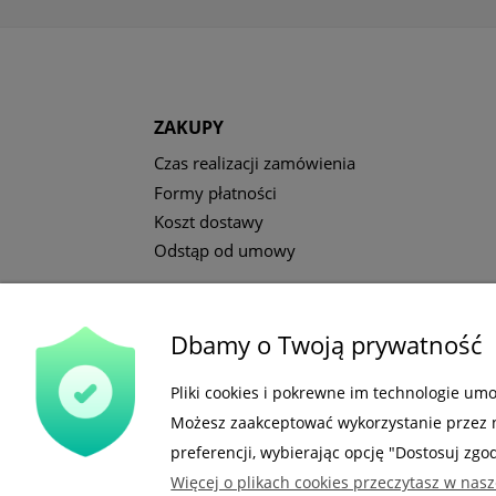
ZAKUPY
Czas realizacji zamówienia
Formy płatności
Koszt dostawy
Odstąp od umowy
Dbamy o Twoją prywatność
Gdzie nas możesz znaleźć
Pliki cookies i pokrewne im technologie um
Możesz zaakceptować wykorzystanie przez na
preferencji, wybierając opcję "Dostosuj zgo
Więcej o plikach cookies przeczytasz w nasz