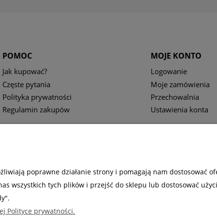
POMOC
MOJE KONTO
Jak kupować?
Logowanie
Częste pytania
Moje zamówienia
Polityka prywatności
Przechowalnia
Regulamin zakupów
Ustawienia konta
ożliwiają poprawne działanie strony i pomagają nam dostosować of
s wszystkich tych plików i przejść do sklepu lub dostosować użyc
dy".
ej Polityce prywatności.