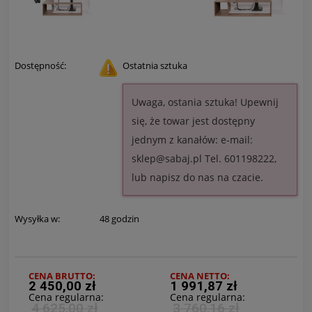
Dostępność:
Ostatnia sztuka
Uwaga, ostania sztuka! Upewnij
się, że towar jest dostępny
jednym z kanałów: e-mail:
sklep@sabaj.pl Tel. 601198222,
lub napisz do nas na czacie.
Wysyłka w:
48 godzin
CENA BRUTTO:
CENA NETTO:
2 450,00 zł
1 991,87 zł
Cena regularna:
Cena regularna:
4 625,00 zł
3 760,16 zł