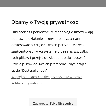
ZAKUPY
Dbamy o Twoją prywatność
POMOC
Pliki cookies i pokrewne im technologie umożliwiają
poprawne działanie strony i pomagają nam
MOJE KONTO
dostosować ofertę do Twoich potrzeb. Możesz
INFORMACJE
zaakceptować wykorzystanie przez nas wszystkich
tych plików i przejść do sklepu lub dostosować
użycie plików do swoich preferencji, wybierając
opcję "Dostosuj zgody".
Więcej o plikach cookies przeczytasz w naszej
Gdzie nas możesz znaleźć
Polityce prywatności.
Zaakceptuj Tylko Niezbędne