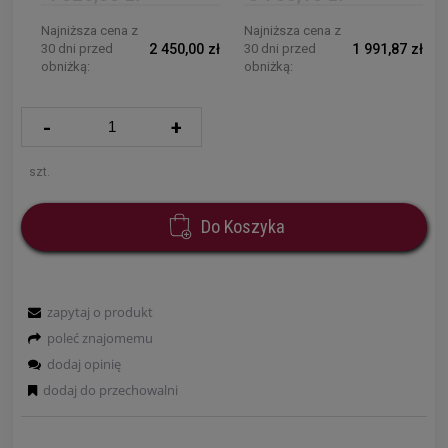
Najniższa cena z
Najniższa cena z
30 dni przed
2 450,00 zł
30 dni przed
1 991,87 zł
obniżką:
obniżką:
-
+
szt.
Do Koszyka
zapytaj o produkt
poleć znajomemu
dodaj opinię
dodaj do przechowalni