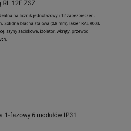
ą RL 12E ZSZ
dealna na licznik jednofazowy i 12 zabezpieczeń.
 Solidna blacha stalowa (0,8 mm), lakier RAL 9003,
ę, szyny zaciskowe, izolator, wkręty, przewód
ych.
wa 1-fazowy 6 modułów IP31