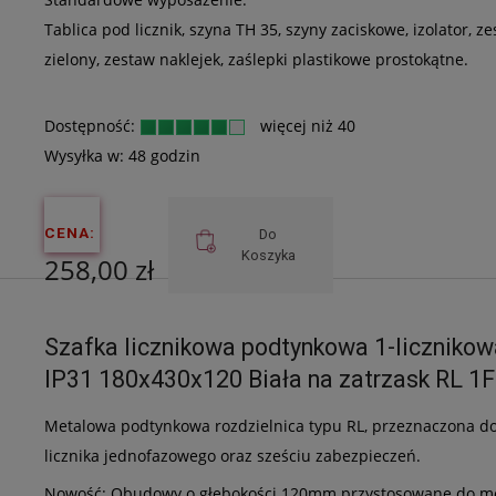
Tablica pod licznik, szyna TH 35, szyny zaciskowe, izolator, 
zielony, zestaw naklejek, zaślepki plastikowe prostokątne.
Dostępność:
więcej niż 40
Wysyłka w:
48 godzin
CENA:
Do
Koszyka
258,00 zł
Cena netto:
Szafka licznikowa podtynkowa 1-licznikow
209,76 zł
IP31 180x430x120 Biała na zatrzask RL 1F
Metalowa podtynkowa rozdzielnica typu RL, przeznaczona do
licznika jednofazowego oraz sześciu zabezpieczeń.
Nowość: Obudowy o głębokości 120mm przystosowane do mon