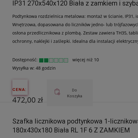
IP31 270x540x120 Biała z zamkiem i szyb
Podtynkowa rozdzielnica metalowa: montaż w ścianie, IP31, i
Wnętrzowa, dopasowana do liczników jedno- lub trójfazowych.
osłona przedlicznikowa z plombą. Zestaw zawiera TH35, tablic
ochronny, naklejki i zaślepki. Idealna dla instalacji elektryczn
Dostępność:
więcej niż 10
Wysyłka w:
48 godzin
CENA:
Do
Koszyka
472,00 zł
Cena netto:
Szafka licznikowa podtynkowa 1-liczniko
383,74 zł
180x430x180 Biała RL 1F 6 Z ZAMKIEM