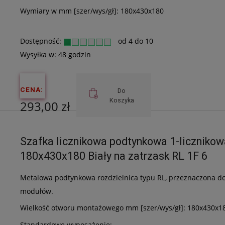
Wymiary w mm [szer/wys/gł]: 180x430x180
Dostępność:
od 4 do 10
Wysyłka w:
48 godzin
CENA:
Do
Koszyka
293,00 zł
Cena netto:
Szafka licznikowa podtynkowa 1-liczniko
238,21 zł
180x430x180 Biały na zatrzask RL 1F 6
Metalowa podtynkowa rozdzielnica typu RL, przeznaczona do 
modułów.
Wielkość otworu montażowego mm [szer/wys/gł]: 180x430x1
Standardowe wyposażenie: