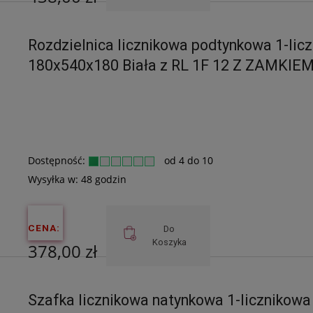
Cena netto:
Rozdzielnica licznikowa podtynkowa 1-li
356,10 zł
180x540x180 Biała z RL 1F 12 Z ZAMKIE
Dostępność:
od 4 do 10
Wysyłka w:
48 godzin
CENA:
Do
Koszyka
378,00 zł
Cena netto:
Szafka licznikowa natynkowa 1-licznikowa
307,32 zł