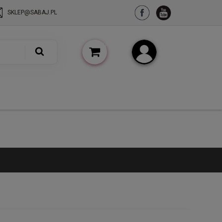
SKLEP@SABAJ.PL
(pusty)
Zarejestruj się
Zaloguj się