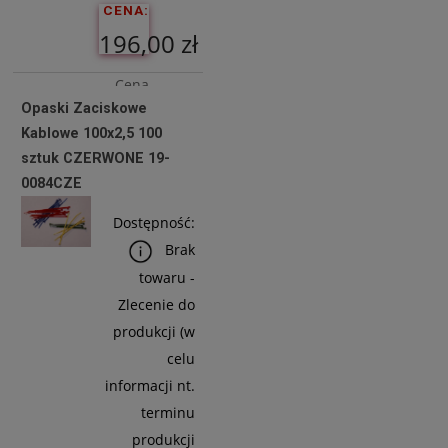
CENA:
196,00 zł
Cena
Opaski Zaciskowe
netto:
Kablowe 100x2,5 100
159,35 zł
sztuk CZERWONE 19-
0084CZE
Do
Dostępność:
Koszyka
Brak
towaru -
Zlecenie do
produkcji (w
celu
informacji nt.
terminu
produkcji