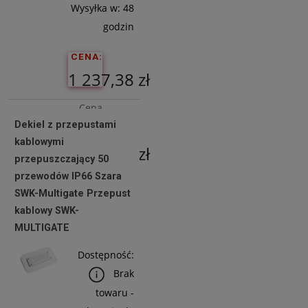
Wysyłka w:
48
godzin
CENA:
1 237,38 zł
Cena
Dekiel z przepustami
netto:
kablowymi
1 006,00 zł
przepuszczający 50
przewodów IP66 Szara
SWK-Multigate Przepust
Do
kablowy SWK-
Koszyka
MULTIGATE
Dostępność:
Brak
towaru -