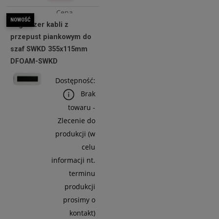
Cena
NOWOŚĆ
Organizer kabli z
netto:
przepust piankowym do
200,00 zł
szaf SWKD 355x115mm
DFOAM-SWKD
Do
Dostępność:
Koszyka
Brak
towaru -
Zlecenie do
produkcji (w
celu
informacji nt.
terminu
produkcji
prosimy o
kontakt)