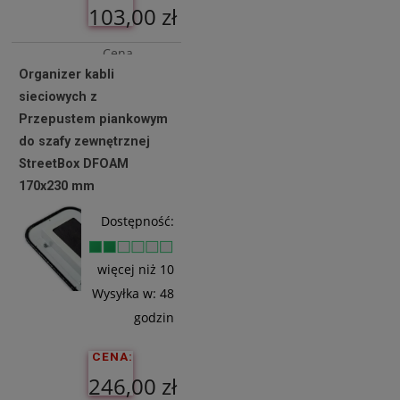
103,00 zł
Cena
Organizer kabli
netto:
sieciowych z
83,74 zł
Przepustem piankowym
do szafy zewnętrznej
StreetBox DFOAM
Do
170x230 mm
Koszyka
Dostępność:
więcej niż 10
Wysyłka w:
48
godzin
CENA:
246,00 zł