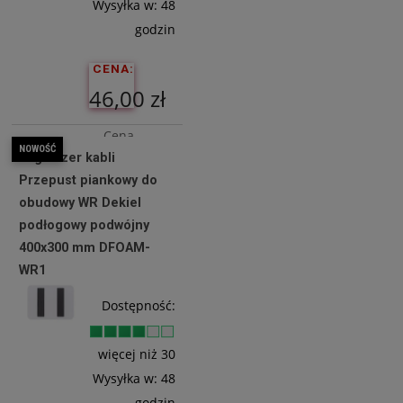
Wysyłka w:
48
godzin
CENA:
46,00 zł
Cena
NOWOŚĆ
Organizer kabli
netto:
Przepust piankowy do
37,40 zł
obudowy WR Dekiel
podłogowy podwójny
400x300 mm DFOAM-
Do
WR1
Koszyka
Dostępność:
więcej niż 30
Wysyłka w:
48
godzin