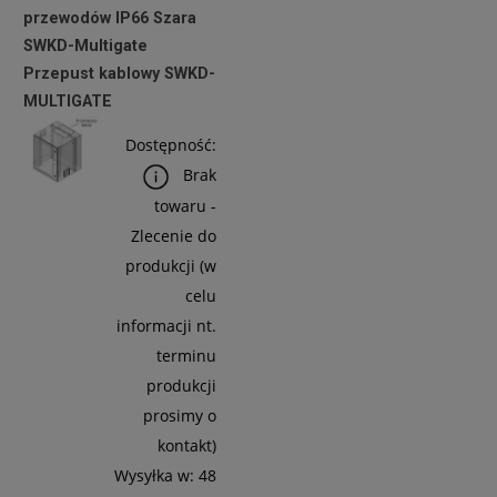
przewodów IP66 Szara
SWKD-Multigate
Do
Przepust kablowy SWKD-
Koszyka
MULTIGATE
Dostępność:
Brak
towaru -
Zlecenie do
produkcji (w
celu
informacji nt.
terminu
produkcji
prosimy o
kontakt)
Wysyłka w:
48