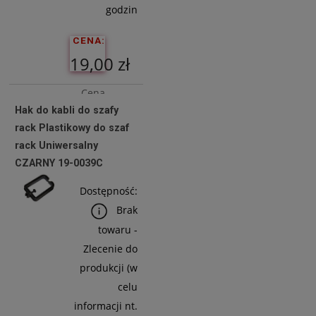
godzin
CENA:
19,00 zł
Cena
Hak do kabli do szafy
netto:
rack Plastikowy do szaf
15,45 zł
rack Uniwersalny
CZARNY 19-0039C
Do
Dostępność:
Koszyka
Brak
towaru -
Zlecenie do
produkcji (w
celu
informacji nt.