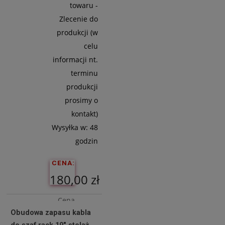
towaru -
Zlecenie do
produkcji (w
celu
informacji nt.
terminu
produkcji
prosimy o
kontakt)
Wysyłka w:
48
godzin
CENA:
180,00 zł
Cena
Obudowa zapasu kabla
netto:
do szaf rack 19" stelaż