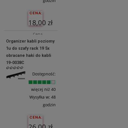
godzin
CENA:
18,00 zł
Cena
Organizer kabli poziomy
netto:
1u do szafy rack 19 5x
14,63 zł
obracane haki do kabli
19-0038C
Do
Dostępność:
Koszyka
więcej niż 40
Wysyłka w:
48
godzin
CENA:
26,00 zł