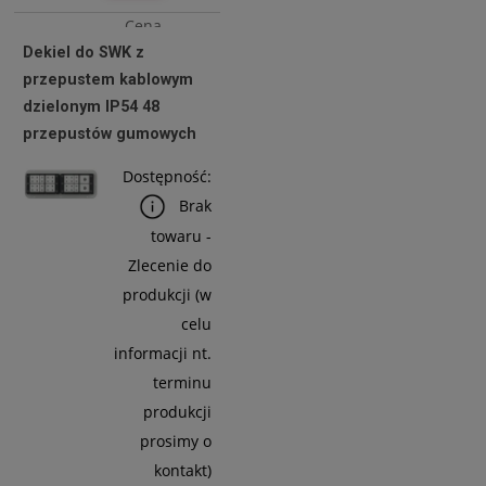
Cena
Dekiel do SWK z
netto:
przepustem kablowym
32,52 zł
dzielonym IP54 48
przepustów gumowych
Do
Dostępność:
Koszyka
Brak
towaru -
Zlecenie do
produkcji (w
celu
informacji nt.
terminu
produkcji
prosimy o
kontakt)