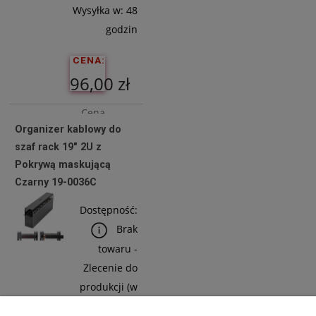
Wysyłka w:
48
godzin
CENA:
96,00 zł
Cena
Organizer kablowy do
netto:
szaf rack 19" 2U z
78,05 zł
Pokrywą maskującą
Czarny 19-0036C
Do
Dostępność:
Koszyka
Brak
towaru -
Zlecenie do
produkcji (w
celu