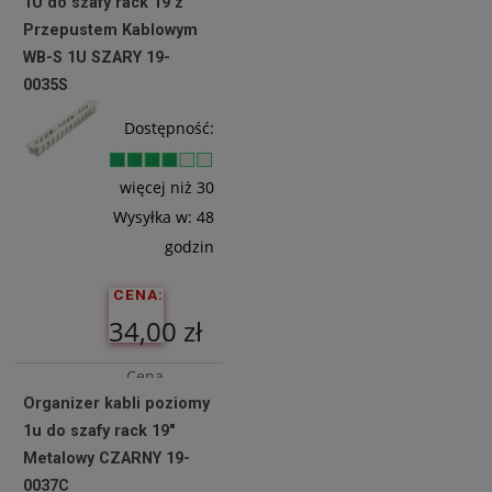
1U do szafy rack 19 z
19,51 zł
Przepustem Kablowym
WB-S 1U SZARY 19-
0035S
Do
Koszyka
Dostępność:
więcej niż 30
Wysyłka w:
48
godzin
CENA:
34,00 zł
Cena
Organizer kabli poziomy
netto:
1u do szafy rack 19"
27,64 zł
Metalowy CZARNY 19-
0037C