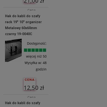
21,00 zł
Cena
Hak do kabli do szafy
netto:
rack 19" 10" organizer
17,07 zł
Metalowy 60x60mm
czarny 19-0040C
Do
Dostępność:
Koszyka
więcej niż 50
Wysyłka w:
48
godzin
CENA:
12,50 zł
Cena
Hak do kabli do szafy
netto: