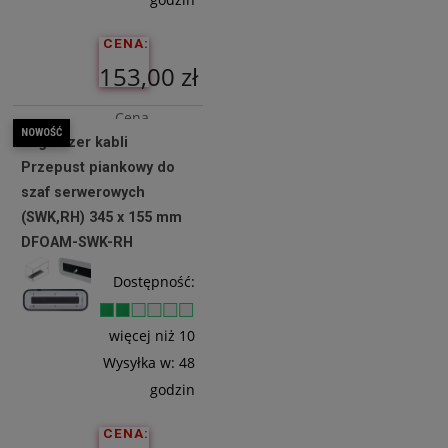
CENA:
153,00 zł
Cena
NOWOŚĆ
Organizer kabli
netto:
Przepust piankowy do
124,39 zł
szaf serwerowych
(SWK,RH) 345 x 155 mm
DFOAM-SWK-RH
Do
Koszyka
Dostępność:
więcej niż 10
Wysyłka w:
48
godzin
CENA: