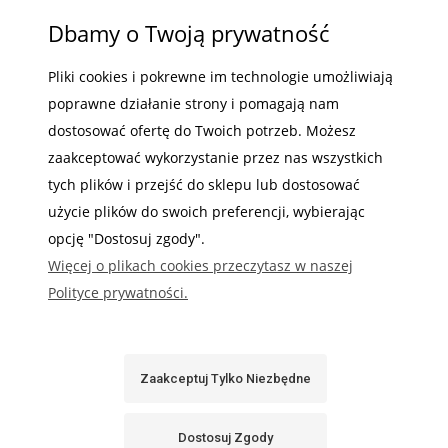
informacji nt.
Dbamy o Twoją prywatność
terminu
produkcji
Pliki cookies i pokrewne im technologie umożliwiają
prosimy o
poprawne działanie strony i pomagają nam
kontakt)
dostosować ofertę do Twoich potrzeb. Możesz
Wysyłka w:
48
zaakceptować wykorzystanie przez nas wszystkich
godzin
tych plików i przejść do sklepu lub dostosować
użycie plików do swoich preferencji, wybierając
CENA:
opcję "Dostosuj zgody".
78,00 zł
Więcej o plikach cookies przeczytasz w naszej
Polityce prywatności.
Cena
NOWOŚĆ
Prowadnica do kabli
netto:
40x20mm do
63,41 zł
podnośników i półek
Zaakceptuj Tylko Niezbędne
wysuwanych Sabaj
PRCAB lekka i
Do
Dostosuj Zgody
wytrzymała
Koszyka