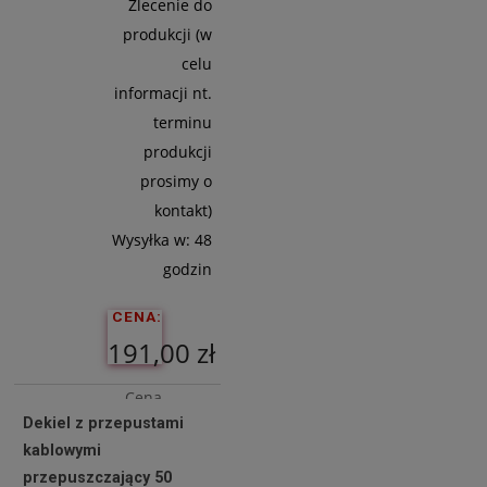
Zlecenie do
produkcji (w
celu
informacji nt.
terminu
produkcji
prosimy o
kontakt)
Wysyłka w:
48
godzin
CENA:
191,00 zł
Cena
Dekiel z przepustami
netto:
kablowymi
155,28 zł
przepuszczający 50