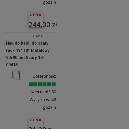
godzin
CENA:
244,00 zł
Cena
Hak do kabli do szafy
netto:
rack 19" 10" Metalowy
198,37 zł
90x90mm Szary 19-
0041S
Do
Dostępność:
Koszyka
więcej niż 50
Wysyłka w:
48
godzin
CENA: