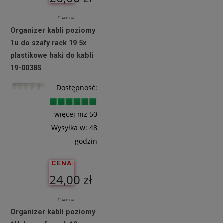
Cena
Organizer kabli poziomy
netto:
1u do szafy rack 19 5x
21,14 zł
plastikowe haki do kabli
19-0038S
Do
Dostępność:
Koszyka
więcej niż 50
Wysyłka w:
48
godzin
CENA:
24,00 zł
Cena
Organizer kabli poziomy
netto: