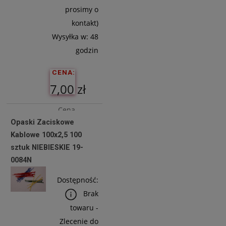
prosimy o
kontakt)
Wysyłka w:
48
godzin
CENA:
7,00 zł
Cena
Opaski Zaciskowe
netto:
Kablowe 100x2,5 100
5,69 zł
sztuk NIEBIESKIE 19-
0084N
Do
Dostępność:
Koszyka
Brak
towaru -
Zlecenie do