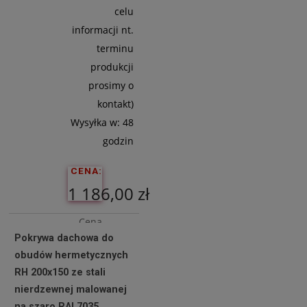
celu
informacji nt.
terminu
produkcji
prosimy o
kontakt)
Wysyłka w:
48
godzin
CENA:
1 186,00 zł
Cena
Pokrywa dachowa do
netto:
obudów hermetycznych
964,23 zł
RH 200x150 ze stali
nierdzewnej malowanej
na szaro RAL7035