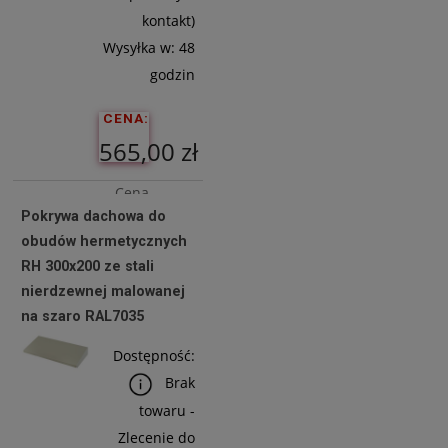
kontakt)
Wysyłka w:
48
godzin
CENA:
565,00 zł
Cena
Pokrywa dachowa do
netto:
obudów hermetycznych
459,35 zł
RH 300x200 ze stali
nierdzewnej malowanej
na szaro RAL7035
Do
Koszyka
Dostępność:
Brak
towaru -
Zlecenie do