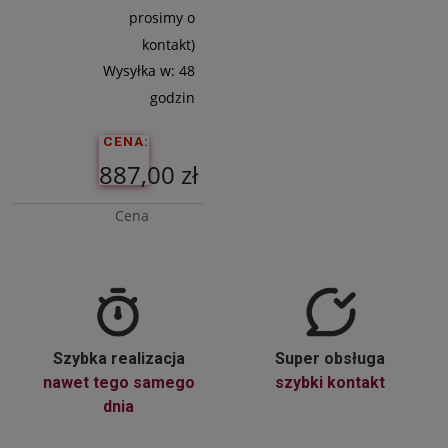
prosimy o
kontakt)
Wysyłka w:
48
godzin
CENA:
887,00 zł
Cena
netto:
721,14 zł
Do
Szybka realizacja
Super obsługa
Koszyka
nawet tego samego
szybki kontakt
dnia