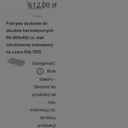
612,00 zł
Cena
Pokrywa dachowa do
netto:
obudów hermetycznych
497,56 zł
RH 800x400 ze stali
nierdzewnej malowanej
na szaro RAL7035
Do
Koszyka
Dostępność:
Brak
towaru -
Zlecenie do
produkcji (w
celu
informacji nt.
terminu
produkcji