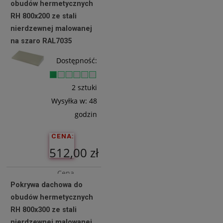
obudów hermetycznych
497,56 zł
RH 800x200 ze stali
nierdzewnej malowanej
na szaro RAL7035
Do
Koszyka
Dostępność:
2 sztuki
Wysyłka w:
48
godzin
CENA:
512,00 zł
Cena
Pokrywa dachowa do
netto:
obudów hermetycznych
416,26 zł
RH 800x300 ze stali
nierdzewnej malowanej