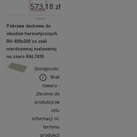
573,18 zł
Cena
Pokrywa dachowa do
netto:
obudów hermetycznych
466,00 zł
RH 400x200 ze stali
nierdzewnej malowanej
na szaro RAL7035
Do
Koszyka
Dostępność:
Brak
towaru -
Zlecenie do
produkcji (w
celu
informacji nt.
terminu
produkcji