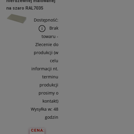
nierdzewnej malowanej
na szaro RAL7035
Do
Koszyka
Dostępność:
Brak
towaru -
Zlecenie do
produkcji (w
celu
informacji nt.
terminu
produkcji
prosimy o
kontakt)
Wysyłka w:
48
godzin
CENA: