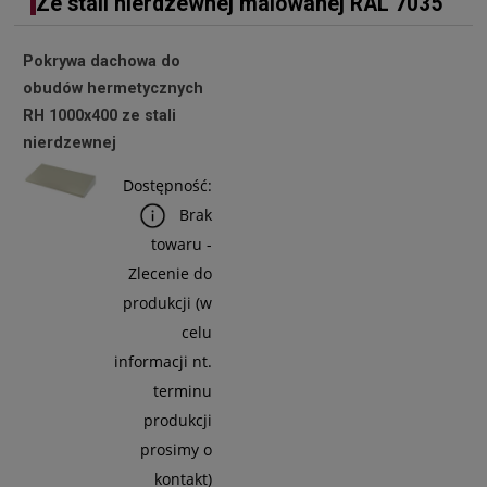
Ze stali nierdzewnej malowanej RAL 7035
Pokrywa dachowa do
obudów hermetycznych
RH 1000x400 ze stali
nierdzewnej
Dostępność:
Brak
towaru -
Zlecenie do
produkcji (w
celu
informacji nt.
terminu
produkcji
prosimy o
kontakt)