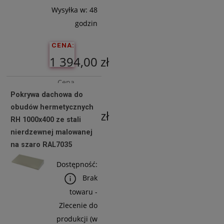
Wysyłka w:
48
godzin
CENA:
1 394,00 zł
Cena
Pokrywa dachowa do
netto:
obudów hermetycznych
1 133,33 zł
RH 1000x400 ze stali
nierdzewnej malowanej
na szaro RAL7035
Do
Koszyka
Dostępność:
Brak
towaru -
Zlecenie do
produkcji (w