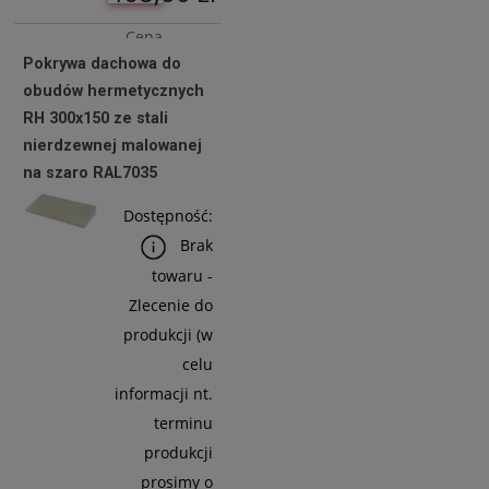
Cena
Pokrywa dachowa do
netto:
obudów hermetycznych
380,49 zł
RH 300x150 ze stali
nierdzewnej malowanej
na szaro RAL7035
Do
Koszyka
Dostępność:
Brak
towaru -
Zlecenie do
produkcji (w
celu
informacji nt.
terminu
produkcji
prosimy o