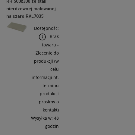
RH 500x300 ze stali
nierdzewnej malowanej
na szaro RAL7035
Do
Koszyka
Dostępność:
Brak
towaru -
Zlecenie do
produkcji (w
celu
informacji nt.
terminu
produkcji
prosimy o
kontakt)
Wysyłka w:
48
godzin