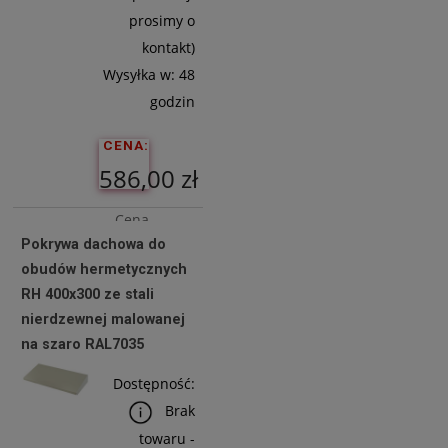
prosimy o
kontakt)
Wysyłka w:
48
godzin
CENA:
586,00 zł
Cena
Pokrywa dachowa do
netto:
obudów hermetycznych
476,42 zł
RH 400x300 ze stali
nierdzewnej malowanej
na szaro RAL7035
Do
Koszyka
Dostępność:
Brak
towaru -