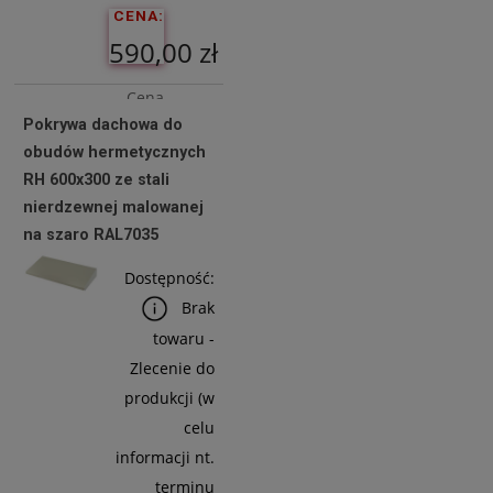
CENA:
590,00 zł
Cena
Pokrywa dachowa do
netto:
obudów hermetycznych
479,67 zł
RH 600x300 ze stali
nierdzewnej malowanej
na szaro RAL7035
Do
Koszyka
Dostępność:
Brak
towaru -
Zlecenie do
produkcji (w
celu
informacji nt.
terminu