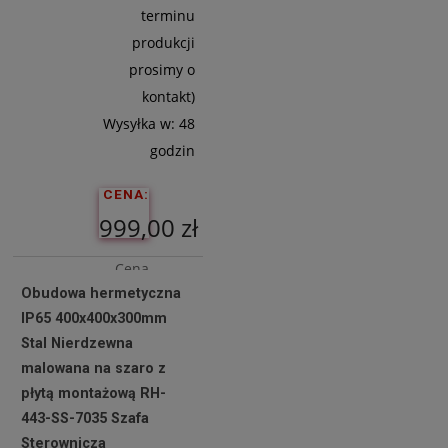
terminu
produkcji
prosimy o
kontakt)
Wysyłka w:
48
godzin
CENA:
999,00 zł
Cena
Obudowa hermetyczna
netto:
IP65 400x400x300mm
812,20 zł
Stal Nierdzewna
malowana na szaro z
płytą montażową RH-
Do
443-SS-7035 Szafa
Koszyka
Sterownicza