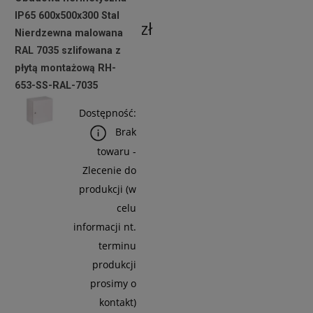
netto:
IP65 600x500x300 Stal
1 534,15 zł
Nierdzewna malowana
RAL 7035 szlifowana z
płytą montażową RH-
Do
653-SS-RAL-7035
Koszyka
Dostępność:
Brak
towaru -
Zlecenie do
produkcji (w
celu
informacji nt.
terminu
produkcji
prosimy o
kontakt)