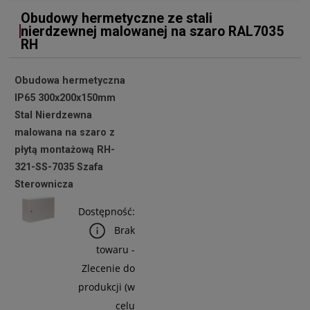
szczelności IP 65 i ochroną IK klasy I zapewniają bezpieczną
Obudowy hermetyczne ze stali
szczelną ochronę dla twoich systemów i urządzeń
nierdzewnej malowanej na szaro RAL7035
teleinformatycznych. Produkty certyfikowane: CE,UL,B.
RH
Dostępne również
szafy ze stali nierdzewnej
jako opcja.
Obudowa hermetyczna
IP65 300x200x150mm
Stal Nierdzewna
malowana na szaro z
płytą montażową RH-
321-SS-7035 Szafa
Sterownicza
Dostępność:
Brak
towaru -
Zlecenie do
produkcji (w
celu