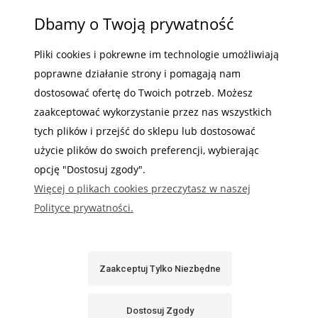
Brak
Dbamy o Twoją prywatność
towaru -
Zlecenie do
Pliki cookies i pokrewne im technologie umożliwiają
produkcji (w
poprawne działanie strony i pomagają nam
celu
dostosować ofertę do Twoich potrzeb. Możesz
informacji nt.
zaakceptować wykorzystanie przez nas wszystkich
terminu
tych plików i przejść do sklepu lub dostosować
produkcji
użycie plików do swoich preferencji, wybierając
prosimy o
opcję "Dostosuj zgody".
kontakt)
Więcej o plikach cookies przeczytasz w naszej
Wysyłka w:
48
Polityce prywatności.
godzin
CENA:
Zaakceptuj Tylko Niezbędne
1 228,00 zł
Cena
Dostosuj Zgody