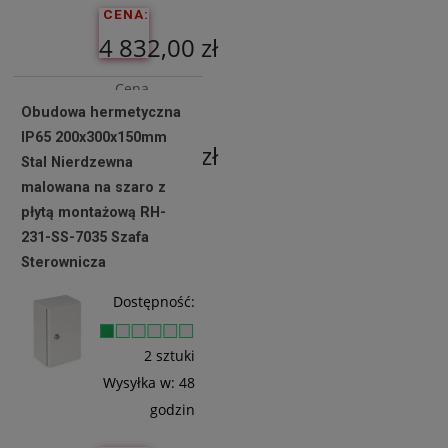
CENA:
4 832,00 zł
Cena
Obudowa hermetyczna
netto:
IP65 200x300x150mm
3 928,46 zł
Stal Nierdzewna
malowana na szaro z
płytą montażową RH-
Do
231-SS-7035 Szafa
Koszyka
Sterownicza
Dostępność:
2 sztuki
Wysyłka w:
48
godzin