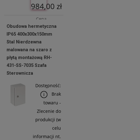
984,00 zł
Cena
Obudowa hermetyczna
netto:
IP65 400x300x150mm
800,00 zł
Stal Nierdzewna
malowana na szaro z
płytą montażową RH-
Do
431-SS-7035 Szafa
Koszyka
Sterownicza
Dostępność:
Brak
towaru -
Zlecenie do
produkcji (w
celu
informacji nt.