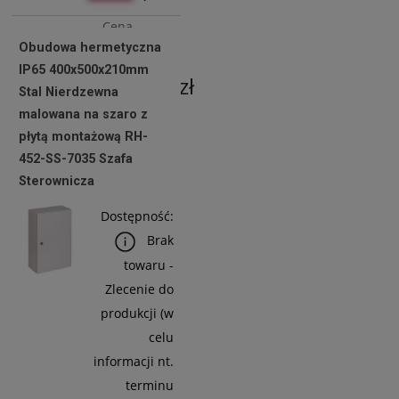
Cena
Obudowa hermetyczna
netto:
IP65 400x500x210mm
1 109,76 zł
Stal Nierdzewna
malowana na szaro z
płytą montażową RH-
Do
452-SS-7035 Szafa
Koszyka
Sterownicza
Dostępność:
Brak
towaru -
Zlecenie do
produkcji (w
celu
informacji nt.
terminu