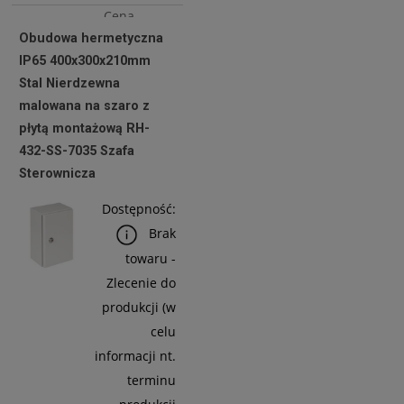
Cena
Obudowa hermetyczna
netto:
IP65 400x300x210mm
967,48 zł
Stal Nierdzewna
malowana na szaro z
płytą montażową RH-
Do
432-SS-7035 Szafa
Koszyka
Sterownicza
Dostępność:
Brak
towaru -
Zlecenie do
produkcji (w
celu
informacji nt.
terminu