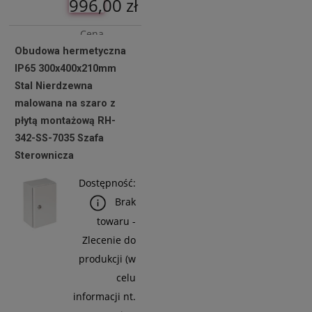
996,00 zł
Cena
Obudowa hermetyczna
netto:
IP65 300x400x210mm
809,76 zł
Stal Nierdzewna
malowana na szaro z
płytą montażową RH-
Do
342-SS-7035 Szafa
Koszyka
Sterownicza
Dostępność:
Brak
towaru -
Zlecenie do
produkcji (w
celu
informacji nt.