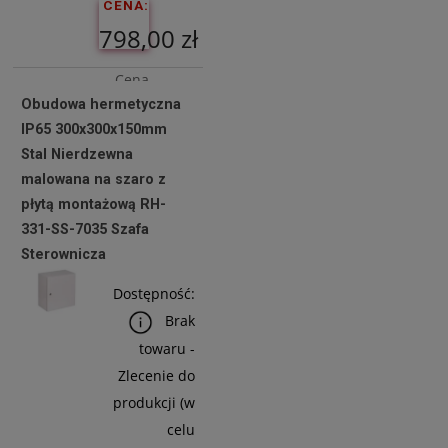
CENA:
798,00 zł
Cena
Obudowa hermetyczna
netto:
IP65 300x300x150mm
648,78 zł
Stal Nierdzewna
malowana na szaro z
płytą montażową RH-
Do
331-SS-7035 Szafa
Koszyka
Sterownicza
Dostępność:
Brak
towaru -
Zlecenie do
produkcji (w
celu