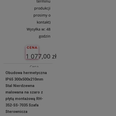
terminu
produkcji
prosimy o
kontakt)
Wysyłka w:
48
godzin
CENA:
1 077,00 zł
Cena
Obudowa hermetyczna
netto:
IP65 300x500x210mm
875,61 zł
Stal Nierdzewna
malowana na szaro z
płytą montażową RH-
Do
352-SS-7035 Szafa
Koszyka
Sterownicza