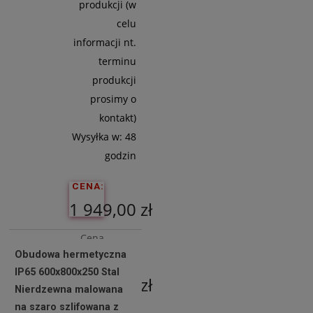
produkcji (w
celu
informacji nt.
terminu
produkcji
prosimy o
kontakt)
Wysyłka w:
48
godzin
CENA:
1 949,00 zł
Cena
Obudowa hermetyczna
netto:
IP65 600x800x250 Stal
1 584,55 zł
Nierdzewna malowana
na szaro szlifowana z