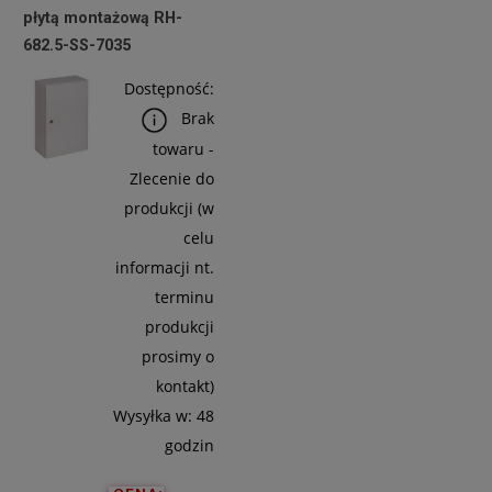
płytą montażową RH-
Do
682.5-SS-7035
Koszyka
Dostępność:
Brak
towaru -
Zlecenie do
produkcji (w
celu
informacji nt.
terminu
produkcji
prosimy o
kontakt)
Wysyłka w:
48
godzin