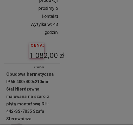
produkcji
prosimy o
kontakt)
Wysyłka w:
48
godzin
CENA:
1 082,00 zł
Cena
Obudowa hermetyczna
netto:
IP65 400x400x210mm
879,67 zł
Stal Nierdzewna
malowana na szaro z
płytą montażową RH-
Do
442-SS-7035 Szafa
Koszyka
Sterownicza
Dostępność: