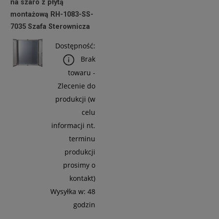
na szaro z płytą
Do
montażową RH-1083-SS-
Koszyka
7035 Szafa Sterownicza
Dostępność:
Brak
towaru -
Zlecenie do
produkcji (w
celu
informacji nt.
terminu
produkcji
prosimy o
kontakt)
Wysyłka w:
48
godzin