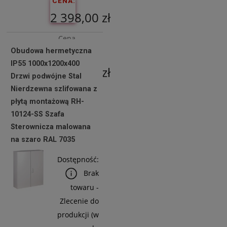
CENA:
2 398,00 zł
Cena
Obudowa hermetyczna
netto:
IP55 1000x1200x400
1 949,59 zł
Drzwi podwójne Stal
Nierdzewna szlifowana z
płytą montażową RH-
Do
10124-SS Szafa
Koszyka
Sterownicza malowana
na szaro RAL 7035
Dostępność:
Brak
towaru -
Zlecenie do
produkcji (w