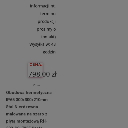
informacji nt.
terminu
produkcji
prosimy o
kontakt)
Wysyłka w:
48
godzin
CENA:
798,00 zł
Cena
Obudowa hermetyczna
netto:
IP65 300x300x210mm
648,78 zł
Stal Nierdzewna
malowana na szaro z
płytą montażową RH-
Do