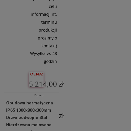
celu
informacji nt.
terminu
produkcji
prosimy o
kontakt)
Wysyłka w:
48
godzin
CENA:
5 214,00 zł
Cena
Obudowa hermetyczna
netto:
IP65 1000x800x300mm
4 239,02 zł
Drzwi podwójne Stal
Nierdzewna malowana