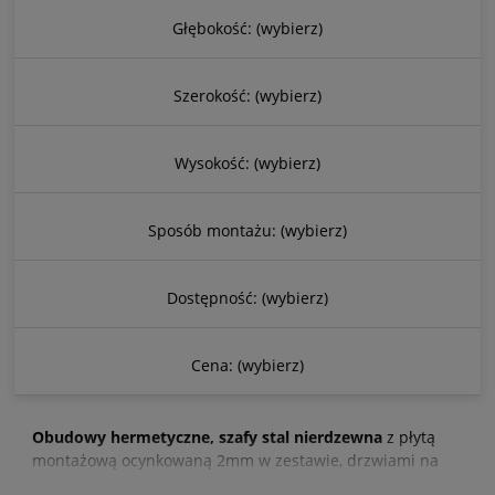
Głębokość: (wybierz)
Szerokość: (wybierz)
Wysokość: (wybierz)
Sposób montażu: (wybierz)
Dostępność: (wybierz)
Cena: (wybierz)
Obudowy hermetyczne, szafy stal nierdzewna
z płytą
montażową ocynkowaną 2mm w zestawie, drzwiami na
zamek i klucz standardowy. Szafy o wysokim stopniu