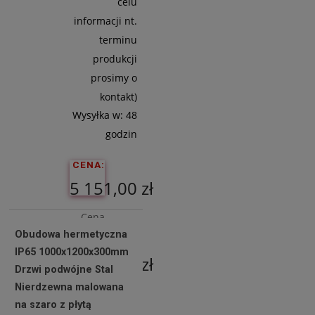
celu
informacji nt.
terminu
produkcji
prosimy o
kontakt)
Wysyłka w:
48
godzin
CENA:
5 151,00 zł
Cena
Obudowa hermetyczna
netto:
IP65 1000x1200x300mm
4 187,80 zł
Drzwi podwójne Stal
Nierdzewna malowana
na szaro z płytą
Do