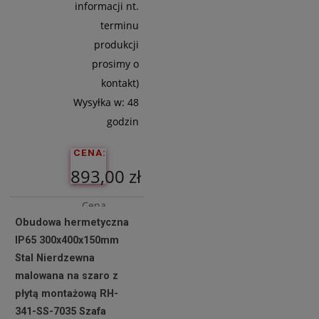
informacji nt.
terminu
produkcji
prosimy o
kontakt)
Wysyłka w:
48
godzin
CENA:
893,00 zł
Cena
Obudowa hermetyczna
netto:
IP65 300x400x150mm
726,02 zł
Stal Nierdzewna
malowana na szaro z
płytą montażową RH-
Do
341-SS-7035 Szafa
Koszyka