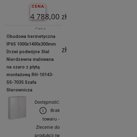
CENA:
4 788,00 zł
Cena
Obudowa hermetyczna
netto:
IP65 1000x1400x300mm
3 892,68 zł
Drzwi podwójne Stal
Nierdzewna malowana
na szaro z płytą
Do
montażową RH-10143-
Koszyka
SS-7035 Szafa
Sterownicza
Dostępność:
Brak
towaru -
Zlecenie do
produkcji (w