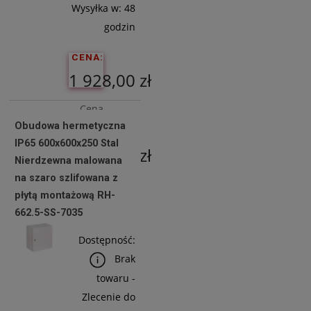
Wysyłka w:
48
godzin
CENA:
1 928,00 zł
Cena
Obudowa hermetyczna
netto:
IP65 600x600x250 Stal
1 567,48 zł
Nierdzewna malowana
na szaro szlifowana z
płytą montażową RH-
Do
662.5-SS-7035
Koszyka
Dostępność:
Brak
towaru -
Zlecenie do