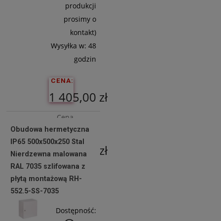
produkcji
prosimy o
kontakt)
Wysyłka w:
48
godzin
CENA:
1 405,00 zł
Cena
Obudowa hermetyczna
netto:
IP65 500x500x250 Stal
1 142,28 zł
Nierdzewna malowana
RAL 7035 szlifowana z
płytą montażową RH-
Do
552.5-SS-7035
Koszyka
Dostępność: