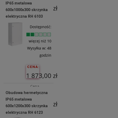
IP65 metalowa
1 432,52 zł
600x1000x300 skrzynka
elektryczna RH 6103
Do
Dostępność:
Koszyka
więcej niż 10
Wysyłka w:
48
godzin
CENA:
1 873,00 zł
Cena
Obudowa hermetyczna
netto:
IP65 metalowa
1 522,76 zł
600x1200x300 skrzynka
elektryczna RH 6123