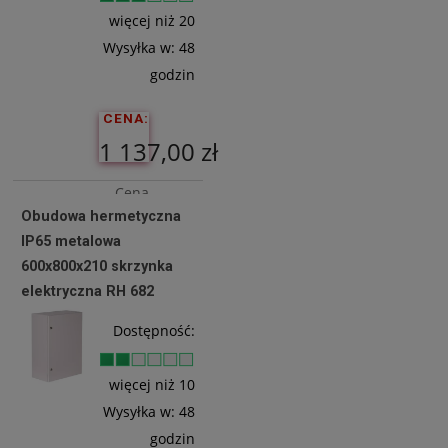
więcej niż 20
Wysyłka w:
48
godzin
CENA:
1 137,00 zł
Cena
Obudowa hermetyczna
netto:
IP65 metalowa
924,39 zł
600x800x210 skrzynka
elektryczna RH 682
Do
Dostępność:
Koszyka
więcej niż 10
Wysyłka w:
48
godzin