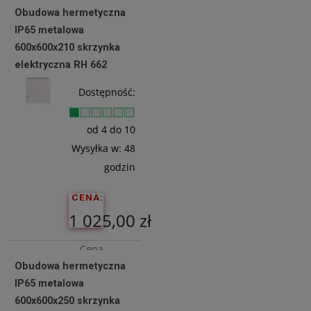
Obudowa hermetyczna
netto:
IP65 metalowa
881,30 zł
600x600x210 skrzynka
elektryczna RH 662
Do
Dostępność:
Koszyka
od 4 do 10
Wysyłka w:
48
godzin
CENA:
1 025,00 zł
Cena
Obudowa hermetyczna
netto:
IP65 metalowa
833,33 zł
600x600x250 skrzynka