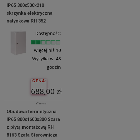
IP65 300x500x210
431,71 zł
skrzynka elektryczna
natynkowa RH 352
Do
Dostępność:
Koszyka
więcej niż 10
Wysyłka w:
48
godzin
CENA:
688,00 zł
Cena
Obudowa hermetyczna
netto:
IP65 800x1600x300 Szara
559,35 zł
z płytą montażową RH
8163 Szafa Sterownicza