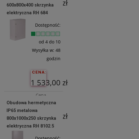
1 146,34 zł
600x800x400 skrzynka
elektryczna RH 684
Do
Dostępność:
Koszyka
od 4 do 10
Wysyłka w:
48
godzin
CENA:
1 533,00 zł
Cena
Obudowa hermetyczna
netto:
IP65 metalowa
1 246,34 zł
800x1000x250 skrzynka
elektryczna RH 8102.5
Do
Dostępność: