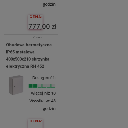
godzin
CENA:
777,00 zł
Cena
Obudowa hermetyczna
netto:
IP65 metalowa
631,71 zł
400x500x210 skrzynka
elektryczna RH 452
Do
Dostępność:
Koszyka
więcej niż 10
Wysyłka w:
48
godzin
CENA: