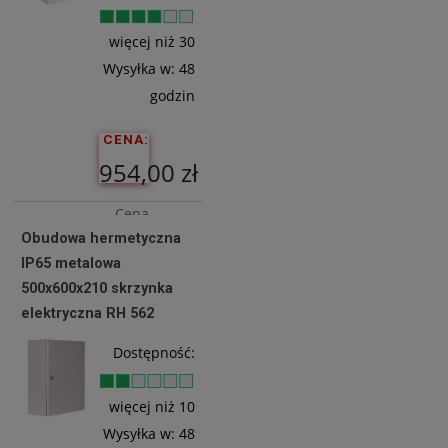
Koszyka
więcej niż 30
Wysyłka w:
48
godzin
CENA:
954,00 zł
Cena
Obudowa hermetyczna
netto:
IP65 metalowa
775,61 zł
500x600x210 skrzynka
elektryczna RH 562
Do
Dostępność:
Koszyka
więcej niż 10
Wysyłka w:
48