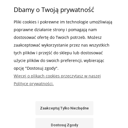
netto:
«
1
2
»
Dbamy o Twoją prywatność
1 628,46 zł
Pliki cookies i pokrewne im technologie umożliwiają
poprawne działanie strony i pomagają nam
Do
dostosować ofertę do Twoich potrzeb. Możesz
Koszyka
zaakceptować wykorzystanie przez nas wszystkich
tych plików i przejść do sklepu lub dostosować
Szybka realizacja
Super obsługa
użycie plików do swoich preferencji, wybierając
nawet tego samego
szybki kontakt
dnia
opcję "Dostosuj zgody".
Więcej o plikach cookies przeczytasz w naszej
Polityce prywatności.
Zaakceptuj Tylko Niezbędne
Dostosuj Zgody