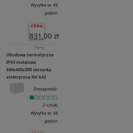
Wysyłka w:
48
godzin
CENA:
831,00 zł
Cena
Obudowa hermetyczna
netto:
IP65 metalowa
675,61 zł
600x400x300 skrzynka
elektryczna RH 643
Do
Dostępność:
Koszyka
2 sztuki
Wysyłka w:
48
godzin