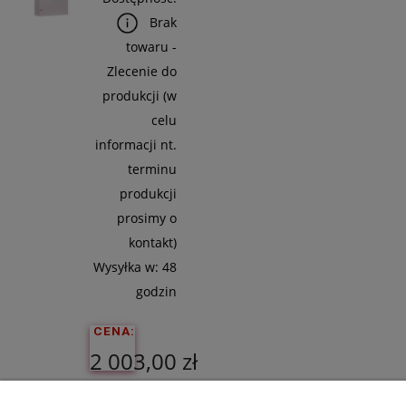
Koszyka
Brak
towaru -
Zlecenie do
produkcji (w
celu
informacji nt.
terminu
produkcji
prosimy o
kontakt)
Wysyłka w:
48
godzin
CENA:
2 003,00 zł
Cena