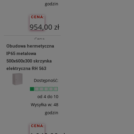
godzin
CENA:
954,00 zł
Cena
Obudowa hermetyczna
netto:
IP65 metalowa
775,61 zł
500x600x300 skrzynka
elektryczna RH 563
Do
Dostępność:
Koszyka
od 4 do 10
Wysyłka w:
48
godzin
CENA: