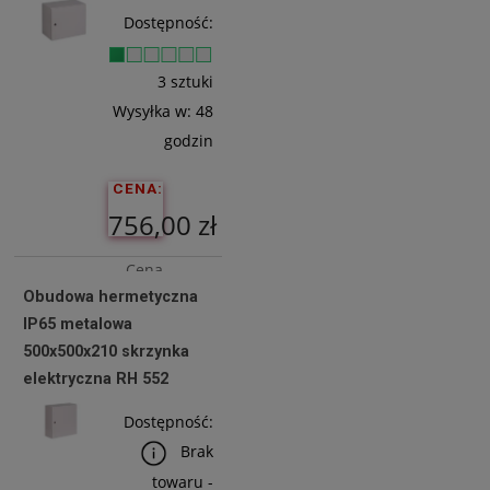
Do
Dostępność:
Koszyka
3 sztuki
Wysyłka w:
48
godzin
CENA:
756,00 zł
Cena
Obudowa hermetyczna
netto:
IP65 metalowa
614,63 zł
500x500x210 skrzynka
elektryczna RH 552
Do
Dostępność:
Koszyka
Brak
towaru -