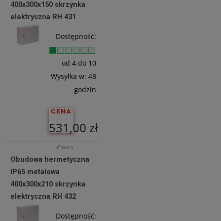
393,50 zł
400x300x150 skrzynka
elektryczna RH 431
Do
Dostępność:
Koszyka
od 4 do 10
Wysyłka w:
48
godzin
CENA:
531,00 zł
Cena
Obudowa hermetyczna
netto:
IP65 metalowa
431,71 zł
400x300x210 skrzynka
elektryczna RH 432
Do
Dostępność: