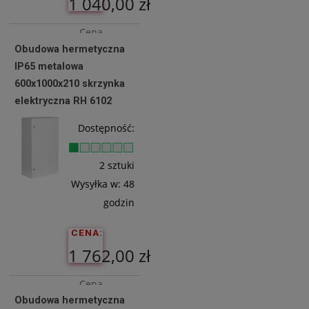
1 040,00 zł
Cena
Obudowa hermetyczna
netto:
IP65 metalowa
845,53 zł
600x1000x210 skrzynka
elektryczna RH 6102
Do
Dostępność:
Koszyka
2 sztuki
Wysyłka w:
48
godzin
CENA:
1 762,00 zł
Cena
Obudowa hermetyczna
netto: