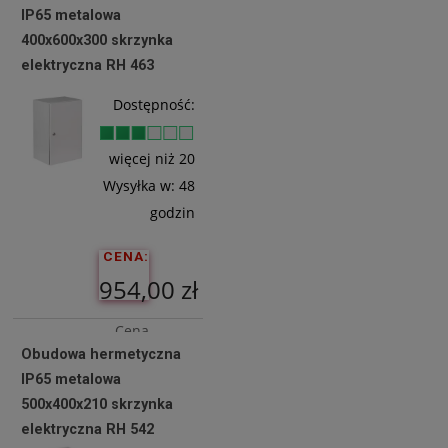
IP65 metalowa
723,58 zł
400x600x300 skrzynka
elektryczna RH 463
Do
Dostępność:
Koszyka
więcej niż 20
Wysyłka w:
48
godzin
CENA:
954,00 zł
Cena
Obudowa hermetyczna
netto:
IP65 metalowa
775,61 zł
500x400x210 skrzynka
elektryczna RH 542