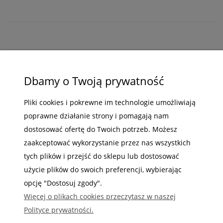
ZAKUPY
Dbamy o Twoją prywatność
POMOC
Pliki cookies i pokrewne im technologie umożliwiają
MOJE KONTO
poprawne działanie strony i pomagają nam
dostosować ofertę do Twoich potrzeb. Możesz
INFORMACJE
zaakceptować wykorzystanie przez nas wszystkich
tych plików i przejść do sklepu lub dostosować
użycie plików do swoich preferencji, wybierając
opcję "Dostosuj zgody".
Gdzie nas możesz znaleźć
Więcej o plikach cookies przeczytasz w naszej
Polityce prywatności.