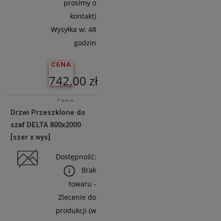
prosimy o
kontakt)
Wysyłka w:
48
godzin
CENA:
742,00 zł
Cena
Drzwi Przeszklone do
netto:
szaf DELTA 800x2000
603,25 zł
[szer x wys]
Dostępność:
Do
Brak
Koszyka
towaru -
Zlecenie do
produkcji (w