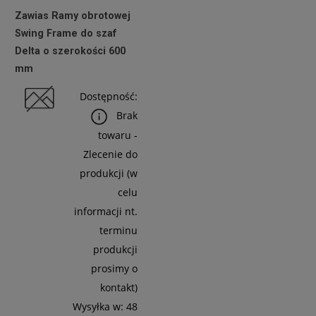
Zawias Ramy obrotowej
netto:
Swing Frame do szaf
32,52 zł
Delta o szerokości 600
mm
Do
Dostępność:
Koszyka
Brak
towaru -
Zlecenie do
produkcji (w
celu
informacji nt.
terminu
produkcji
prosimy o
kontakt)
Wysyłka w:
48