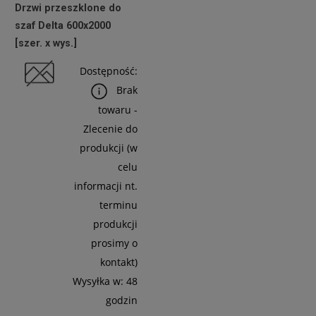
Drzwi przeszklone do
netto:
szaf Delta 600x2000
916,26 zł
[szer. x wys.]
Dostępność:
Do
Brak
Koszyka
towaru -
Zlecenie do
produkcji (w
celu
informacji nt.
terminu
produkcji
prosimy o
kontakt)
Wysyłka w:
48
godzin