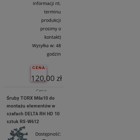
informacji nt.
terminu
produkcji
prosimy o
kontakt)
Wysyłka w:
48
godzin
CENA:
120,00 zł
Cena
Śruby TORX M6x10 do
netto:
montażu elementów w
97,56 zł
szafach DELTA RH HD 10
sztuk RS-W612
Do
Dostępność:
Koszyka