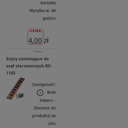
kontakt)
Wysyłka w:
48
godzin
CENA:
4,00 zł
Cena
Szyny uziemiające do
netto:
szaf sterowniczych RS-
3,25 zł
1105
Dostępność:
Do
Brak
Koszyka
towaru -
Zlecenie do
produkcji (w
celu