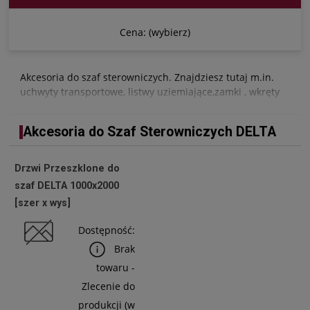
Cena: (wybierz)
Akcesoria do szaf sterowniczych. Znajdziesz tutaj m.in.
uchwyty transportowe, listwy uziemiające,zamki , wkręty
samowiercące oraz inne dodatki do obudów przemysłowych.
Akcesoria do Szaf Sterowniczych DELTA
Drzwi Przeszklone do
szaf DELTA 1000x2000
[szer x wys]
Dostępność:
Brak
towaru -
Zlecenie do
produkcji (w