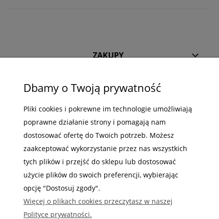
ZAKUPY
POMOC
Dbamy o Twoją prywatność
MOJE KONTO
Pliki cookies i pokrewne im technologie umożliwiają
INFORMACJE
poprawne działanie strony i pomagają nam
dostosować ofertę do Twoich potrzeb. Możesz
zaakceptować wykorzystanie przez nas wszystkich
tych plików i przejść do sklepu lub dostosować
użycie plików do swoich preferencji, wybierając
Gdzie nas możesz znaleźć
opcję "Dostosuj zgody".
Więcej o plikach cookies przeczytasz w naszej
Polityce prywatności.