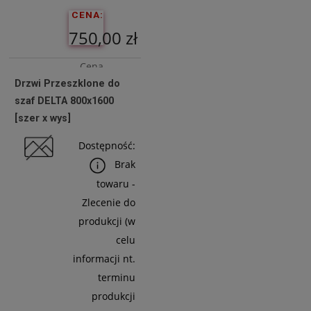
CENA:
750,00 zł
Cena
Drzwi Przeszklone do
netto:
szaf DELTA 800x1600
609,76 zł
[szer x wys]
Dostępność:
Do
Brak
Koszyka
towaru -
Zlecenie do
produkcji (w
celu
informacji nt.
terminu
produkcji