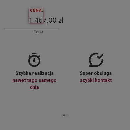
CENA:
1 467,00 zł
Cena
netto:
1 192,68 zł
Do
Szybka realizacja
Super obsługa
Koszyka
nawet tego samego
szybki kontakt
dnia