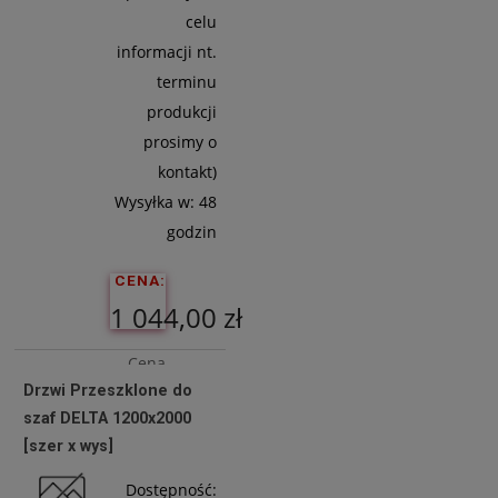
celu
informacji nt.
terminu
produkcji
prosimy o
kontakt)
Wysyłka w:
48
godzin
CENA:
1 044,00 zł
Cena
Drzwi Przeszklone do
netto:
szaf DELTA 1200x2000
848,78 zł
[szer x wys]
Dostępność: