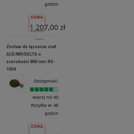
godzin
CENA:
1 207,00 zł
Cena
Zestaw do łączenia szaf
netto:
ACE/WR/DELTA o
981,30 zł
szerokości 800 mm RS-
1004
Do
Dostępność:
Koszyka
więcej niż 40
Wysyłka w:
48
godzin
CENA: