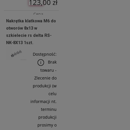
123,00 zł
Cena
Nakrętka klatkowa M6 do
netto:
otworów 8x13 w
100,00 zł
szkielecie rs delta RS-
NK-8X13 1szt.
Do
Dostępność:
Koszyka
Brak
towaru -
Zlecenie do
produkcji (w
celu
informacji nt.
terminu
produkcji
prosimy o