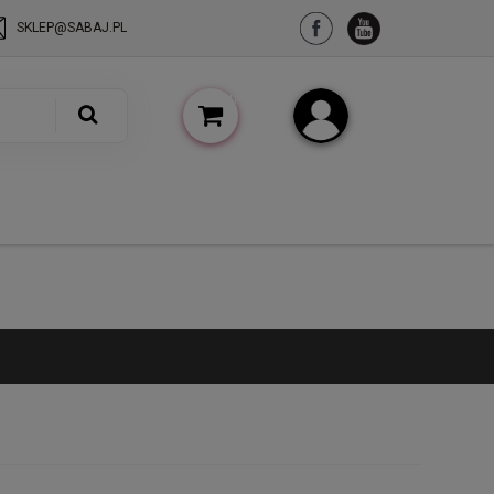
SKLEP@SABAJ.PL
(pusty)
Zarejestruj się
Zaloguj się