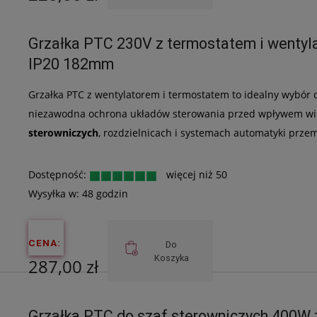
Cena netto:
Grzałka PTC 230V z termostatem i wentyl
178,86 zł
IP20 182mm
Grzałka PTC z wentylatorem i termostatem to idealny wybór 
niezawodna ochrona układów sterowania przed wpływem wilg
sterowniczych
, rozdzielnicach i systemach automatyki prze
Dostępność:
więcej niż 50
Wysyłka w:
48 godzin
CENA:
Do
Koszyka
287,00 zł
Cena netto:
Grzałka PTC do szaf sterowniczych 400W 