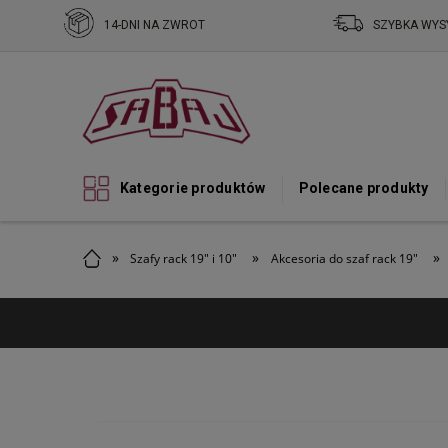
14-DNI NA ZWROT
SZYBKA WYS
Kategorie produktów
Polecane produkty
»
»
»
Szafy rack 19" i 10"
Akcesoria do szaf rack 19"