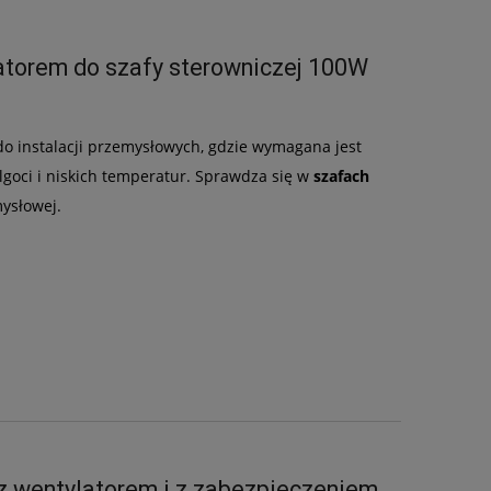
atorem do szafy sterowniczej 100W
do instalacji przemysłowych, gdzie wymagana jest
oci i niskich temperatur. Sprawdza się w
szafach
mysłowej.
z wentylatorem i z zabezpieczeniem