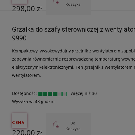
Koszyka
298,00 zł
Cena netto:
Grzałka do szafy sterowniczej z wentyl
242,28 zł
9990
Kompaktowy, wysokowydajny grzejnik z wentylatorem zapobi
zapewnia równomiernie rozprowadzoną temperaturę wewnę
elektrycznymi/elektronicznymi. Ten grzejnik z wentylatorem
wentylatorem.
Dostępność:
więcej niż 30
Wysyłka w:
48 godzin
CENA:
Do
Koszyka
220,00 zł