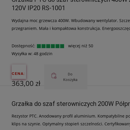
233,33 zł
120V IP20 RS-1001
Wydajna moc grzewcza 400W. Wbudowany wentylator. Szczel
przegraniem. Mała i kompaktowa konstrukcja. Energooszczę
Dostępność:
więcej niż 50
Wysyłka w:
48 godzin
CENA:
Do
Koszyka
363,00 zł
Cena netto:
Grzałka do szaf sterowniczych 200W Pół
295,12 zł
Rezystor PTC. Anodowany profil aluminium. Kompatybilne 
klips na szynie. Optymalny stopień szczelności. Certyfikowa