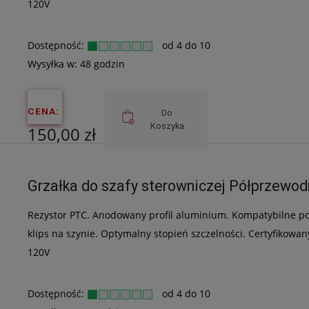
120V
Dostępność:
od 4 do 10
Wysyłka w:
48 godzin
CENA:
Do
Koszyka
150,00 zł
Cena netto:
Grzałka do szafy sterowniczej Półprzew
121,95 zł
Rezystor PTC. Anodowany profil aluminium. Kompatybilne 
klips na szynie. Optymalny stopień szczelności. Certyfikowa
120V
Dostępność:
od 4 do 10