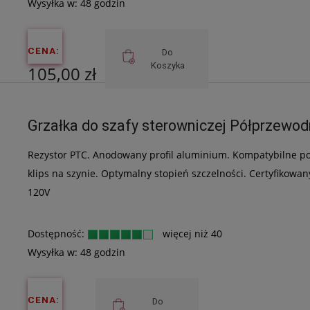
Wysyłka w:
48 godzin
CENA:
Do
Koszyka
105,00 zł
Cena netto:
Grzałka do szafy sterowniczej Półprzew
85,37 zł
Rezystor PTC. Anodowany profil aluminium. Kompatybilne 
klips na szynie. Optymalny stopień szczelności. Certyfikowa
120V
Dostępność:
więcej niż 40
Wysyłka w:
48 godzin
CENA:
Do