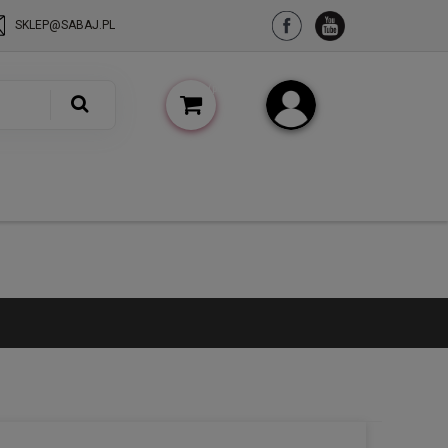
SKLEP@SABAJ.PL
(pusty)
Zarejestruj się
Zaloguj się