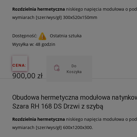
Rozdzielnia hermetyczna
niskiego napięcia modułowa o podw
wymiarach [szer/wys/gł] 300x520x150mm
Dostępność:
Ostatnia sztuka
Wysyłka w:
48 godzin
CENA:
Do
Koszyka
900,00 zł
Cena netto:
Obudowa hermetyczna modułowa natynko
731,71 zł
Szara RH 168 DS Drzwi z szybą
Rozdzielnia hermetyczna
niskiego napięcia modułowa o podw
wymiarach [szer/wys/gł] 600x1200x300.