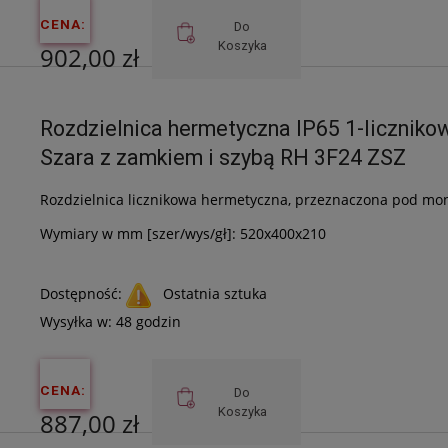
CENA:
Do
Koszyka
902,00 zł
Cena netto:
Rozdzielnica hermetyczna IP65 1-licznik
733,33 zł
Szara z zamkiem i szybą RH 3F24 ZSZ
Rozdzielnica licznikowa hermetyczna, przeznaczona pod mont
Wymiary w mm [szer/wys/gł]: 520x400x210
Dostępność:
Ostatnia sztuka
Wysyłka w:
48 godzin
CENA:
Do
Koszyka
887,00 zł