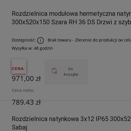
Cena netto:
Rozdzielnica modułowa hermetyczna naty
721,14 zł
300x520x150 Szara RH 36 DS Drzwi z szy
Dostępność:
Brak towaru - Zlecenie do produkcji (w cel
Wysyłka w:
48 godzin
CENA:
Do
Koszyka
971,00 zł
Cena netto:
789,43 zł
Rozdzielnica natynkowa 3x12 IP65 300x5
Sabaj