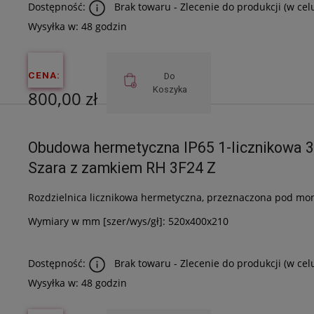
Dostępność:
Brak towaru - Zlecenie do produkcji (w cel
Wysyłka w:
48 godzin
CENA:
Do
Koszyka
800,00 zł
Cena netto:
Obudowa hermetyczna IP65 1-licznikowa 
650,41 zł
Szara z zamkiem RH 3F24 Z
Rozdzielnica licznikowa hermetyczna, przeznaczona pod mont
Wymiary w mm [szer/wys/gł]: 520x400x210
Dostępność:
Brak towaru - Zlecenie do produkcji (w cel
Wysyłka w:
48 godzin