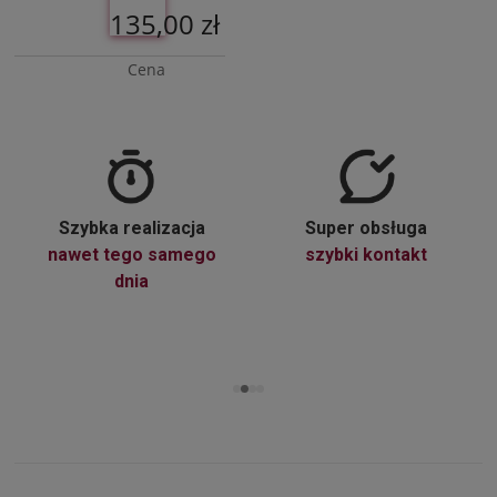
135,00 zł
Cena
netto:
109,76 zł
Do
Szybka realizacja
Super obsługa
Koszyka
nawet tego samego
szybki kontakt
dnia