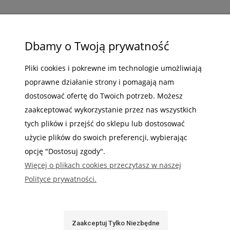
ZAKUPY
Dbamy o Twoją prywatność
POMOC
Pliki cookies i pokrewne im technologie umożliwiają
MOJE KONTO
poprawne działanie strony i pomagają nam
dostosować ofertę do Twoich potrzeb. Możesz
INFORMACJE
zaakceptować wykorzystanie przez nas wszystkich
tych plików i przejść do sklepu lub dostosować
użycie plików do swoich preferencji, wybierając
opcję "Dostosuj zgody".
Gdzie nas możesz znaleźć
Więcej o plikach cookies przeczytasz w naszej
Polityce prywatności.
Zaakceptuj Tylko Niezbędne