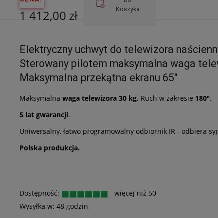
Koszyka
1 412,00 zł
Cena netto:
Elektryczny uchwyt do telewizora naścien
1 147,97 zł
Sterowany pilotem maksymalna waga tele
Maksymalna przekątna ekranu 65"
Maksymalna
waga telewizora 30 kg
. Ruch w zakresie
180°
.
5 lat gwarancji
.
Uniwersalny, łatwo programowalny odbiornik IR - odbiera s
Polska produkcja.
Dostępność:
więcej niż 50
Wysyłka w:
48 godzin