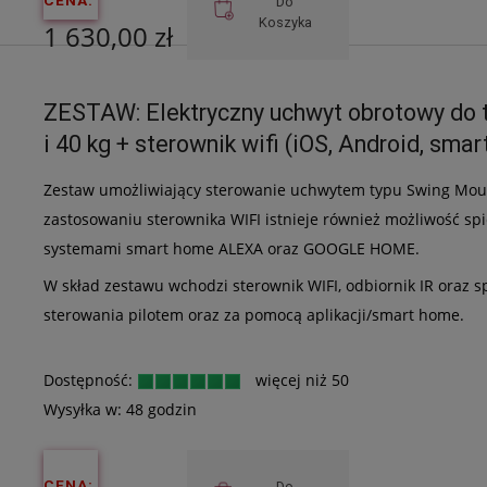
Do
Koszyka
1 630,00 zł
Cena netto:
ZESTAW: Elektryczny uchwyt obrotowy do t
1 325,20 zł
i 40 kg + sterownik wifi (iOS, Android, sma
Zestaw umożliwiający sterowanie uchwytem typu Swing Moun
zastosowaniu sterownika WIFI istnieje również możliwość sp
systemami smart home ALEXA oraz GOOGLE HOME.
W skład zestawu wchodzi sterownik WIFI, odbiornik IR oraz sp
sterowania pilotem oraz za pomocą aplikacji/smart home.
Dostępność:
więcej niż 50
Wysyłka w:
48 godzin
CENA:
Do