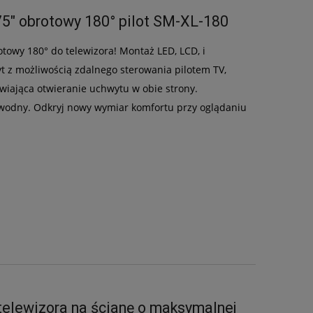
75" obrotowy 180° pilot SM-XL-180
owy 180° do telewizora! Montaż LED, LCD, i
t z możliwością zdalnego sterowania pilotem TV,
iwiająca otwieranie uchwytu w obie strony.
ezawodny. Odkryj nowy wymiar komfortu przy oglądaniu
telewizora na ścianę o maksymalnej