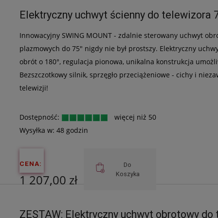
Cena netto:
Elektryczny uchwyt ścienny do telewizora 
1 418,70 zł
Innowacyjny SWING MOUNT - zdalnie sterowany uchwyt obrot
plazmowych do 75" nigdy nie był prostszy. Elektryczny uchwy
obrót o 180°, regulacja pionowa, unikalna konstrukcja umożl
Bezszczotkowy silnik, sprzęgło przeciążeniowe - cichy i ni
telewizji!
Dostępność:
więcej niż 50
Wysyłka w:
48 godzin
CENA:
Do
Koszyka
1 207,00 zł
Cena netto:
ZESTAW: Elektryczny uchwyt obrotowy do 