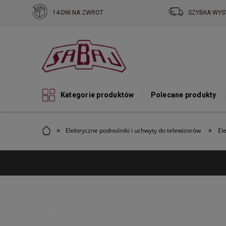
14-DNI NA ZWROT
SZYBKA WYS
Kategorie produktów
Polecane produkty
»
»
Elektryczne podnośniki i uchwyty do telewizorów
El