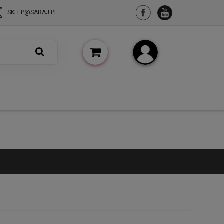
SKLEP@SABAJ.PL
(pusty)
Zarejestruj się
Zaloguj się