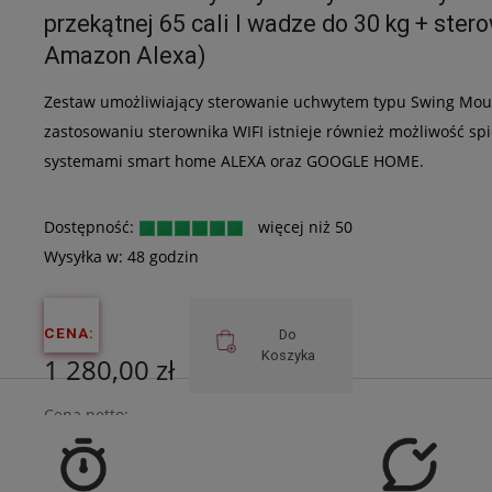
981,30 zł
przekątnej 65 cali I wadze do 30 kg + st
Amazon Alexa)
Zestaw umożliwiający sterowanie uchwytem typu Swing Moun
zastosowaniu sterownika WIFI istnieje również możliwość sp
systemami smart home ALEXA oraz GOOGLE HOME.
Dostępność:
więcej niż 50
Wysyłka w:
48 godzin
CENA:
Do
Koszyka
1 280,00 zł
Cena netto:
1 040,65 zł