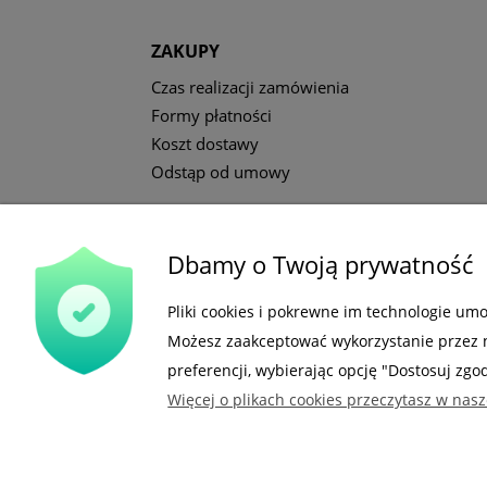
ZAKUPY
Czas realizacji zamówienia
Formy płatności
Koszt dostawy
Odstąp od umowy
Dbamy o Twoją prywatność
Gdzie nas możesz znaleźć
Pliki cookies i pokrewne im technologie um
Możesz zaakceptować wykorzystanie przez na
preferencji, wybierając opcję "Dostosuj zgo
Więcej o plikach cookies przeczytasz w nasz