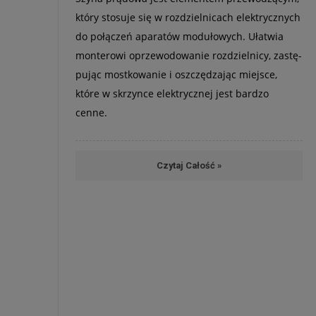
który sto­suje się w roz­dziel­ni­cach elek­trycz­nych
do połą­czeń apa­ra­tów modu­ło­wych. Uła­twia
mon­te­rowi oprze­wo­do­wa­nie roz­dziel­nicy, zastę­
pu­jąc most­ko­wa­nie i oszczę­dza­jąc miej­sce,
które w skrzynce elek­trycz­nej jest bar­dzo
cenne.
Czytaj Całość »