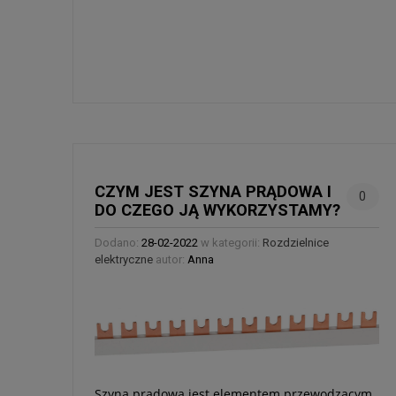
CZYM JEST SZYNA PRĄ­DOWA I
0
DO CZEGO JĄ WYKO­RZY­STAMY?
Dodano:
28-02-2022
w kategorii:
Rozdzielnice
elektryczne
autor:
Anna
Szyna prą­dowa jest ele­men­tem prze­wo­dzą­cym,