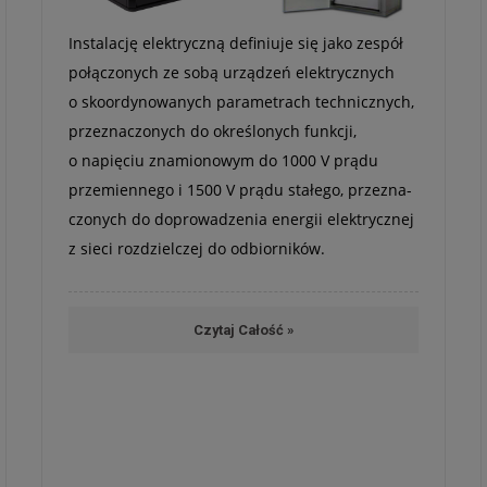
Insta­la­cję elek­tryczną defi­niuje się jako zespół
połą­czo­nych ze sobą urzą­dzeń elek­trycz­nych
o sko­or­dy­no­wa­nych para­me­trach tech­nicz­nych,
prze­zna­czo­nych do okre­ślo­nych funk­cji,
o napię­ciu zna­mio­no­wym do 1000 V prądu
prze­mien­nego i 1500 V prądu sta­łego, prze­zna­
czo­nych do dopro­wa­dze­nia ener­gii elek­trycz­nej
z sieci roz­dziel­czej do odbior­ni­ków.
Czytaj Całość »