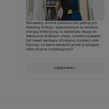
Pla­no­wany remont pomiesz­czeń peł­nią­cych
dowolną funk­cję i wypo­sa­żo­nych w zasi­la­nie
ener­gią elek­tryczną, to dosko­nała oka­zja do
doko­na­nia drob­nych zmian, zmo­der­ni­zo­wana
lub nawet wymiany ist­nie­ją­cej insta­la­cji elek­
trycz­nej. Co warto wie­dzieć przed przy­stą­pie­
niem do prac insta­la­cyj­nych?
Czytaj Całość »