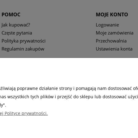
POMOC
MOJE KONTO
Jak kupować?
Logowanie
Częste pytania
Moje zamówienia
Polityka prywatności
Przechowalnia
Regulamin zakupów
Ustawienia konta
ożliwiają poprawne działanie strony i pomagają nam dostosować of
s wszystkich tych plików i przejść do sklepu lub dostosować użyc
dy".
ej Polityce prywatności.
Sabaj System