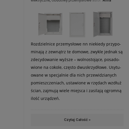
elektryczne
,
Obudowy przemysłowe
autor:
Anna
Roz­dziel­nice prze­my­słowe nn nie­kiedy przy­po­
mi­nają z zewnątrz te domowe, zwy­kle jed­nak są
zde­cy­do­wa­nie wyż­sze – wol­no­sto­jące, posa­do­
wione na cokole, czę­sto dwu­skrzy­dłowe. Usy­tu­
owane w spe­cjal­nie dla nich prze­wi­dzia­nych
pomiesz­cze­niach, usta­wione w rzę­dach wzdłuż
ścian, zaj­mują wiele miej­sca i zasi­lają ogromną
ilość urzą­dzeń.
Czytaj Całość »