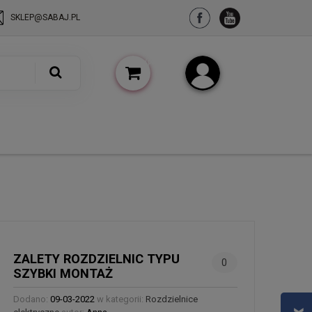
SKLEP@SABAJ.PL
(pusty)
Zarejestruj się
Zaloguj się
ZALETY ROZDZIELNIC TYPU
0
SZYBKI MONTAŻ
Dodano:
09-03-2022
w kategorii:
Rozdzielnice