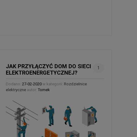
JAK PRZY­ŁĄ­CZYĆ DOM DO SIECI
1
ELEK­TRO­ENER­GE­TYCZ­NEJ?
Dodano:
27-02-2020
w kategorii:
Rozdzielnice
elektryczne
autor:
Tomek