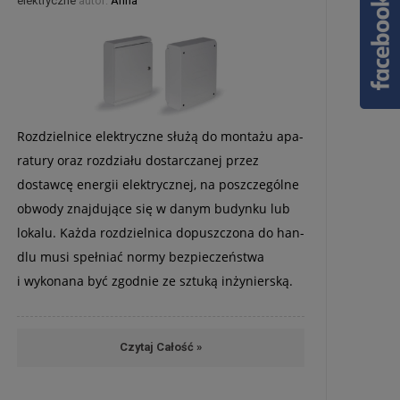
elektryczne
autor:
Anna
Roz­dziel­nice elek­tryczne służą do mon­tażu apa­
ra­tury oraz roz­działu dostar­cza­nej przez
dostawcę ener­gii elek­trycznej, na poszcze­gólne
obwody znaj­du­jące się w danym budynku lub
lokalu. Każda roz­dziel­nica dopusz­czona do han­
dlu musi speł­niać normy bez­pie­czeń­stwa
i wyko­nana być zgod­nie ze sztuką inży­nier­ską.
Czytaj Całość »