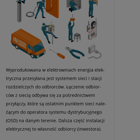
Wypro­du­ko­wana w elek­trow­niach ener­gia elek­
tryczna prze­sy­łana jest sys­te­mem sieci i sta­cji
roz­dziel­czych do odbior­ców. Łącze­nie odbior­
ców z sie­cią odbywa się za pośred­nic­twem
przy­łą­czy, które są ostat­nim punk­tem sieci nale­
żą­cym do ope­ra­tora sys­temu dys­try­bu­cyj­nego
(OSD) na danym tere­nie. Dal­sza część insta­la­cji
elek­trycz­nej to wła­sność odbiorcy (inwe­stora).