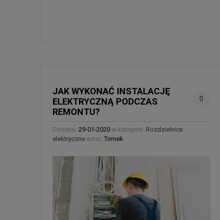
JAK WYKONAĆ INSTA­LA­CJĘ
0
ELEK­TRYCZNĄ POD­CZAS
REMONTU?
Dodano:
29-01-2020
w kategorii:
Rozdzielnice
elektryczne
autor:
Tomek