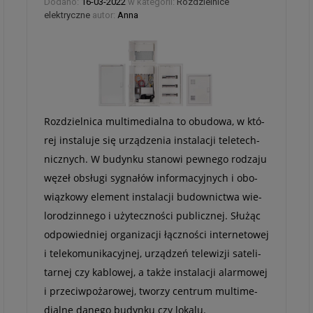
Dodano:
16-03-2022
w kategorii:
Rozdzielnice
elektryczne
autor:
Anna
Roz­dziel­nica mul­ti­me­dialna to obu­dowa, w któ­
rej insta­luje się urzą­dze­nia insta­la­cji tele­tech­
nicz­nych. W budynku sta­nowi pew­nego rodzaju
węzeł obsługi sygna­łów infor­ma­cyj­nych i obo­
wiąz­kowy ele­ment insta­la­cji budow­nic­twa wie­
lo­ro­dzin­nego i uży­tecz­no­ści publicz­nej. Słu­żąc
odpo­wied­niej orga­ni­za­cji łącz­no­ści inter­ne­to­wej
i tele­ko­mu­ni­ka­cyj­nej, urzą­dzeń tele­wi­zji sate­li­
tar­nej czy kablo­wej, a także insta­la­cji alar­mo­wej
i prze­ciw­po­ża­ro­wej, two­rzy cen­trum mul­ti­me­
dialne danego budynku czy lokalu.