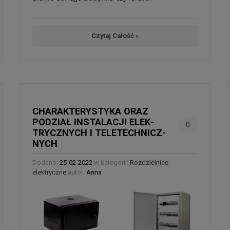
Czytaj Całość »
CHA­RAK­TE­RY­STYKA ORAZ
PODZIAŁ INSTA­LA­CJI ELEK­
0
TRYCZ­NYCH I TELE­TECH­NICZ­
NYCH
Dodano:
25-02-2022
w kategorii:
Rozdzielnice
elektryczne
autor:
Anna