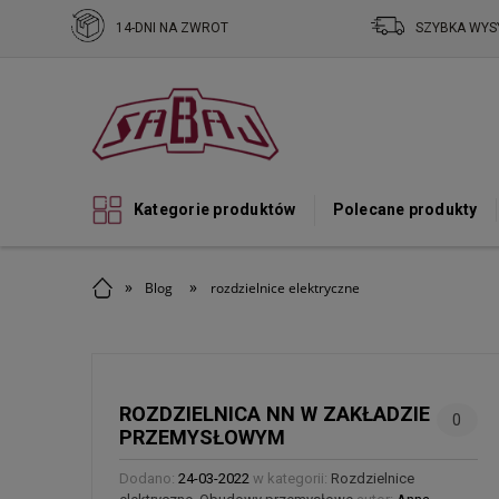
14-DNI NA ZWROT
SZYBKA WYS
Kategorie produktów
Polecane produkty
»
»
Blog
rozdzielnice elektryczne
ROZ­DZIEL­NICA NN W ZAKŁA­DZIE
0
PRZE­MY­SŁO­WYM
Dodano:
24-03-2022
w kategorii:
Rozdzielnice