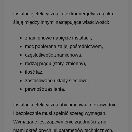
Insta­la­cję elek­tryczną i elek­tro­ener­ge­tyczną okre­
ślają mię­dzy innymi nastę­pu­jące wła­ści­wo­ści:
zna­mio­nowe napię­cie insta­la­cji,
moc pobie­rana za jej pośred­nic­twem,
czę­sto­tli­wość zna­mio­nowa,
rodzaj prądu (stały, zmienny),
ilość faz,
zasto­so­wane układy sie­ciowe,
pew­ność zasi­la­nia.
Insta­la­cja elek­tryczna aby pra­co­wać nie­za­wod­nie
i bez­piecz­nie musi speł­nić sze­reg wyma­gań.
Wyma­gane jest zapew­nie­nie zgod­no­ści z nor­
mami okre­ślo­nych jej para­me­trów tech­nicz­nych.