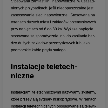
Sto­so­wana zamiast linii napo­wietrznej w uza­sad­
nio­nych przy­pad­kach, jeśli nie­do­pusz­czalne jest
zasto­so­wa­nie sieci napo­wietrznej. Sto­so­wana na
tere­nach dużych miast i zakła­dów prze­my­sło­wych
przy napię­ciach od 6 do 30 kV. Wyż­sze napię­cia
sto­so­wane są spo­ra­dycz­nie, np. do zasi­la­nia bar­
dzo dużych zakła­dów prze­my­sło­wych lub jako
podmor­skie kable prądu sta­łego.
Insta­la­cje teletech­
niczne
Insta­la­cjami teletech­nicz­nymi nazy­wamy sys­temy,
które prze­syłają sygnały nisko­prą­dowe. W ramach
insta­la­cji tele­tech­nicz­nych obsłu­gi­wane są tele­wi­