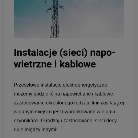
Insta­la­cje (sieci) napo­
wietrzne i kablowe
Prze­syłowe insta­la­cje elek­tro­ener­ge­tyczne
możemy podzie­lić na napo­wietrzne i kablowe.
Zasto­so­wa­nie okre­ślo­nego rodzaju linii zasi­la­jącej
w danym miej­scu jest uwa­run­ko­wane wie­loma
czyn­ni­kami. O rodzaju zasto­so­wanej sieci decy­
duje mię­dzy innymi: