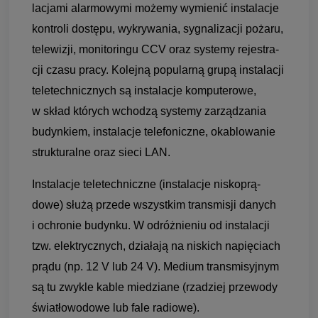
la­cjami alar­mo­wymi możemy wymie­nić insta­la­cje
kon­troli dostępu, wykry­wa­nia, sygna­li­za­cji pożaru,
tele­wi­zji, moni­to­ringu CCV oraz sys­temy reje­stra­
cji czasu pracy. Kolejną popu­larną grupą insta­la­cji
tele­tech­nicz­nych są insta­la­cje kom­pu­te­rowe,
w skład któ­rych wcho­dzą sys­temy zarzą­dza­nia
budyn­kiem, insta­la­cje tele­fo­niczne, oka­blo­wa­nie
struk­tu­ralne oraz sieci LAN.
Insta­la­cje teletech­niczne (insta­la­cje nisko­prą­
dowe) służą przede wszyst­kim trans­mi­sji danych
i ochro­nie budynku. W odróż­nie­niu od insta­la­cji
tzw. elek­trycz­nych, dzia­łają na niskich napię­ciach
prądu (np. 12 V lub 24 V). Medium trans­mi­syj­nym
są tu zwy­kle kable mie­dziane (rza­dziej prze­wody
świa­tło­wo­dowe lub fale radiowe).