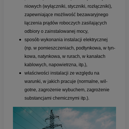
nio­wych (wyłącz­niki, stycz­niki, rozłącz­niki),
zapew­nia­jące moż­li­wość bez­a­wa­ryj­nego
łącze­nia prą­dów robo­czych zasi­la­ją­cych
odbiory o zain­sta­lo­wa­nej mocy,
spo­sób wyko­na­nia insta­la­cji elek­trycz­nej
(np. w pomiesz­cze­niach, pod­tyn­kowa, w tyn­
kowa, natyn­kowa, w rurach, w kana­łach
kablo­wych, napo­wietrzna, itp.),
wła­ści­wo­ści insta­la­cji ze względu na
warunki, w jakich pra­cuje (nor­malne, wil­
gotne, zagro­że­nie wybu­chem, zagro­że­nie
sub­stan­cjami che­micz­nymi itp.).