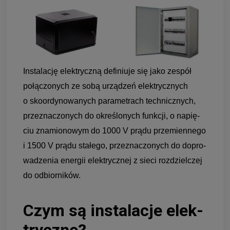
Insta­la­cję elek­tryczną defi­niuje się jako zespół
połą­czo­nych ze sobą urzą­dzeń elek­trycz­nych
o sko­or­dy­no­wa­nych para­me­trach tech­nicz­nych,
prze­zna­czo­nych do okre­ślo­nych funk­cji, o napię­
ciu zna­mio­no­wym do 1000 V prądu prze­mien­nego
i 1500 V prądu sta­łego, prze­zna­czo­nych do dopro­
wa­dze­nia ener­gii elek­trycz­nej z sieci roz­dziel­czej
do odbior­ni­ków.
Czym są insta­la­cje elek­