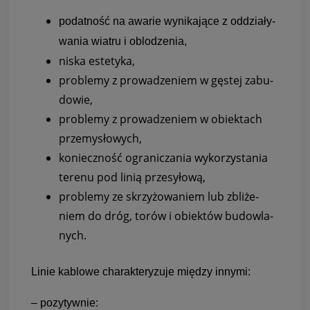
podat­ność na awa­rie wyni­ka­jące z oddzia­ły­
wa­nia wia­tru i oblo­dze­nia,
niska este­tyka,
pro­blemy z pro­wa­dze­niem w gęstej zabu­
do­wie,
pro­blemy z pro­wa­dze­niem w obiek­tach
prze­my­sło­wych,
koniecz­ność ogra­ni­cza­nia wyko­rzy­sta­nia
terenu pod linią prze­syłową,
pro­blemy ze skrzy­żo­wa­niem lub zbli­że­
niem do dróg, torów i obiek­tów budow­la­
nych.
Linie kablowe cha­rak­te­ry­zuje mię­dzy innymi:
– pozy­tyw­nie: