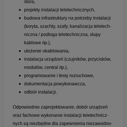
stora,
pro­jekty insta­la­cji tele­tech­nicz­nych,
budowa infra­struk­tury na potrzeby insta­la­cji
(koryta, szachty, szafy, kana­li­za­cja tele­tech­
niczna / podłoga tele­tech­niczna, słupy
kablowe itp.),
uło­że­nie oka­blo­wa­nia,
insta­la­cja urzą­dzeń (czuj­ni­ków, przy­ci­sków,
modu­łów, cen­tral itp.),
pro­gra­mo­wa­nie i testy roz­ru­chowe,
doku­men­ta­cja powy­ko­naw­cza,
odbiór insta­la­cji.
Odpo­wied­nie zapro­jek­to­wa­nie, dobór urzą­dzeń
oraz fachowe wyko­na­nie insta­la­cji tele­tech­nicz­
nych są nie­zbędne dla zapew­nie­nia nie­za­wod­no­