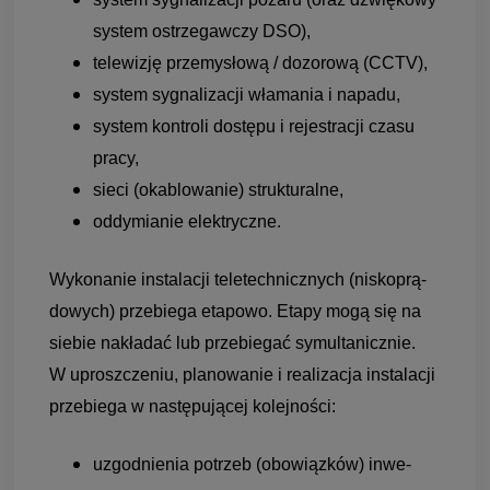
sys­tem ostrze­gaw­czy DSO),
tele­wi­zję prze­my­słową / dozo­rową (CCTV),
sys­tem sygna­li­za­cji wła­ma­nia i napadu,
sys­tem kon­troli dostępu i reje­stra­cji czasu
pracy,
sieci (oka­blo­wa­nie) struk­tu­ralne,
oddy­mia­nie elek­tryczne.
Wyko­na­nie insta­la­cji tele­tech­nicz­nych (niskoprą­
do­wych) prze­biega eta­powo. Etapy mogą się na
sie­bie nakła­dać lub prze­biegać symul­ta­nicz­nie.
W uprosz­cze­niu, pla­no­wa­nie i reali­za­cja insta­la­cji
prze­biega w nastę­pu­jącej kolej­no­ści:
uzgod­nie­nia potrzeb (obo­wiąz­ków) inwe­