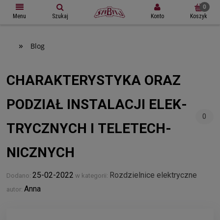
Szukaj
Koszyk
Konto
Menu
»
Blog
CHA­RAK­TE­RY­STYKA ORAZ
PODZIAŁ INSTA­LA­CJI ELEK­
0
TRYCZ­NYCH I TELE­TECH­
NICZ­NYCH
25-02-2022
Rozdzielnice elektryczne
Dodano:
w kategorii:
Anna
autor: