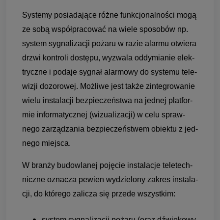
Systemy posia­da­jące różne funk­cjo­nal­no­ści mogą
ze sobą współpra­co­wać na wiele spo­so­bów np.
sys­tem sygna­li­za­cji pożaru w razie alarmu otwiera
drzwi kon­troli dostępu, wyzwala oddy­mia­nie elek­
tryczne i podaje sygnał alar­mowy do sys­temu tele­
wi­zji dozo­ro­wej. Moż­liwe jest także zin­te­gro­wa­nie
wielu insta­la­cji bez­pie­czeń­stwa na jed­nej plat­for­
mie infor­ma­tycz­nej (wizu­ali­za­cji) w celu spraw­
nego zarzą­dza­nia bez­pie­czeń­stwem obiektu z jed­
nego miej­sca.
W branży budow­la­nej poję­cie insta­la­cje teletech­
niczne ozna­cza pewien wydzie­lony zakres insta­la­
cji, do któ­rego zali­cza się przede wszyst­kim:
sys­tem sygna­li­za­cji pożaru (oraz dźwię­kowy