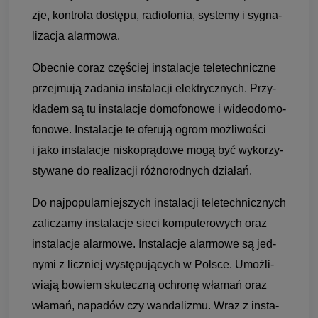
zje, kon­trola dostępu, radio­fo­nia, sys­temy i sygna­
li­za­cja alar­mowa.
Obec­nie coraz czę­ściej insta­la­cje teletech­niczne
przej­mują zada­nia insta­la­cji elek­trycz­nych. Przy­
kła­dem są tu insta­la­cje domo­fo­nowe i wideodomo­
fo­nowe. Insta­la­cje te ofe­rują ogrom moż­li­wo­ści
i jako insta­la­cje nisko­prą­dowe mogą być wyko­rzy­
sty­wane do reali­za­cji róż­no­rod­nych dzia­łań.
Do naj­po­pu­lar­niej­szych insta­la­cji tele­tech­nicz­nych
zali­czamy insta­la­cje sieci kom­pu­te­ro­wych oraz
insta­la­cje alar­mowe. Insta­la­cje alar­mowe są jed­
nymi z licz­niej wystę­pu­ją­cych w Pol­sce. Umoż­li­
wiają bowiem sku­teczną ochronę wła­mań oraz
wła­mań, napa­dów czy wan­da­li­zmu. Wraz z insta­