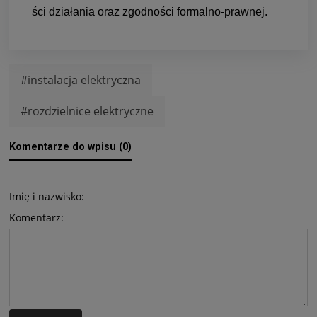
ści dzia­ła­nia oraz zgod­no­ści for­malno-praw­nej.
#instalacja elektryczna
#rozdzielnice elektryczne
Komentarze do wpisu (0)
Imię i nazwisko:
Komentarz: