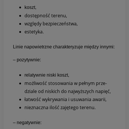
koszt,
dostęp­ność terenu,
względy bez­pie­czeń­stwa,
este­tyka.
Linie napo­wietrzne cha­rak­te­ry­zuje mię­dzy innymi:
– pozy­tyw­nie:
rela­tyw­nie niski koszt,
moż­li­wość sto­so­wa­nia w peł­nym prze­
dziale od niskich do naj­wyż­szych napięć,
łatwość wykry­wa­nia i usu­wa­nia awa­rii,
nie­znaczna ilość zaję­tego terenu.
– nega­tyw­nie: