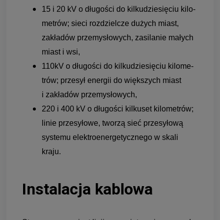
15 i 20 kV o dłu­go­ści do kil­ku­dzie­się­ciu kilo­
me­trów; sieci roz­dziel­cze dużych miast,
zakła­dów prze­my­sło­wych, zasi­la­nie małych
miast i wsi,
110kV o dłu­go­ści do kil­ku­dzie­się­ciu kilo­me­
trów; prze­sył ener­gii do więk­szych miast
i zakła­dów prze­my­sło­wych,
220 i 400 kV o dłu­go­ści kil­ku­set kilo­me­trów;
linie prze­syłowe, two­rzą sieć prze­syłową
sys­temu elek­tro­ener­ge­tycznego w skali
kraju.
Instalacja kablowa