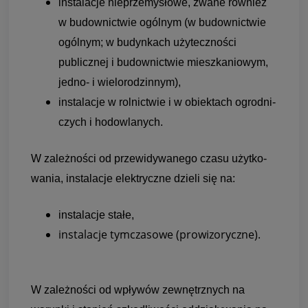
insta­la­cje nieprze­my­słowe, zwane rów­nież
w budow­nic­twie ogól­nym (w budow­nic­twie
ogól­nym; w budyn­kach uży­tecz­no­ści
publicz­nej i budow­nic­twie miesz­ka­nio­wym,
jedno- i wie­lo­ro­dzin­nym),
insta­la­cje w rol­nic­twie i w obiek­tach ogrod­ni­
czych i hodow­la­nych.
W zależ­no­ści od prze­wi­dy­wa­nego czasu użyt­ko­
wa­nia, insta­la­cje elek­tryczne dzieli się na:
insta­la­cje stałe,
insta­la­cje tym­cza­sowe (pro­wi­zo­ryczne).
W zależ­no­ści od wpły­wów zewnętrz­nych na