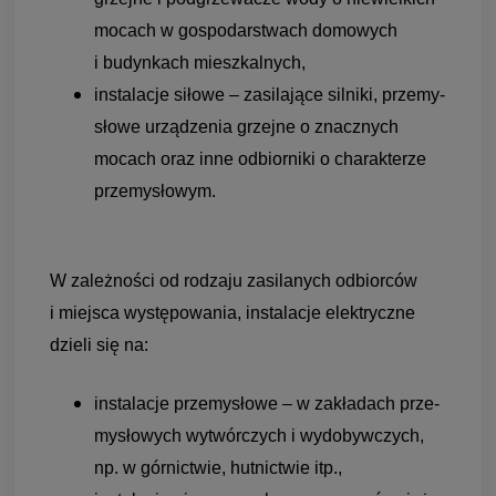
mocach w gospo­dar­stwach domo­wych
i budyn­kach miesz­kal­nych,
insta­la­cje siłowe – zasi­la­jące sil­niki, prze­my­
słowe urzą­dze­nia grzejne o znacz­nych
mocach oraz inne odbior­niki o cha­rak­te­rze
prze­my­sło­wym.
W zależ­no­ści od rodzaju zasi­la­nych odbior­ców
i miej­sca wystę­po­wa­nia, insta­la­cje elek­tryczne
dzieli się na:
insta­la­cje prze­my­słowe – w zakła­dach prze­
my­sło­wych wytwór­czych i wydo­byw­czych,
np. w gór­nic­twie, hut­nic­twie itp.,