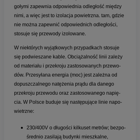
gołymi zapew­nia odpo­wied­nia odle­głość mię­dzy
nimi, a więc jest to izo­la­cja powietrzna. tam, gdzie
nie można zapew­nić odpo­wied­nich odle­gło­ści,
sto­suje się prze­wody izo­lo­wane.
W niektó­rych wyjąt­ko­wych przy­pad­kach sto­suje
się podwie­szane kable. Obcią­żal­ność linii zależy
od mate­riału i prze­kroju zasto­so­wa­nych prze­wo­
dów. Prze­syłana ener­gia (moc) jest zależna od
dopusz­czal­nego natę­że­nia prądu dla danego
prze­kroju prze­wodu oraz zasto­so­wanego napię­
cia. W Pol­sce buduje się nastę­pu­jące linie napo­
wietrzne:
230/400V o dłu­go­ści kil­ku­set metrów; bez­po­
śred­nio zasi­lają budynki miesz­kalne,