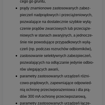
cego go gruntu,
prądy zna­mio­nowe zasto­so­wa­nych zabez­
pie­czeń nad­prą­do­wych i prze­cią­że­nio­wych,
pozwa­la­jące na dosta­tecz­nie szyb­kie wyłą­
cze­nie prą­dów zwar­cio­wych lub prze­cią­że­
nio­wych w sta­nach awa­ryj­nych, a jed­no­cze­
śnie nie powo­du­jące przy­pad­ko­wych wyłą­
czeń (np. pod­czas roz­ru­chów odbior­ni­ków),
zasto­so­wa­nie selek­tyw­nych zabez­pie­czeń,
pozwa­la­ją­cych na odłą­cza­nie jedy­nie odbio­
rów ule­ga­ją­cych awa­rii,
para­me­try zasto­so­wa­nych urzą­dzeń róż­ni­
cowo-prą­do­wych, zapew­nia­jące odpo­wied­
nią ochronę prze­ciw­po­ra­że­niowa i dla prą­
dów 300 mA ochronę prze­ciw­po­ża­rową,
para­me­try zasto­so­wa­nych urzą­dzeń łącze­