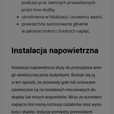
pod­czas prac ziem­nych pro­wa­dzo­nych
przez inne służby,
utrud­nie­nia w loka­li­za­cji i usu­wa­niu awa­rii,
powszechne zasto­so­wa­nie głów­nie
w zakre­sie niskich i śred­nich napięć.
Instalacja napowietrzna
Insta­la­cja napo­wietrzna służy do prze­syłania ener­
gii elek­trycz­nej poza budyn­kami. Buduje się ją
w ten spo­sób, że prze­wody gołe lub izo­lo­wane
zawie­szane są na izo­la­to­rach moco­wa­nych do
słu­pów lub innych wspor­ni­ków. Wraz ze wzro­stem
napię­cia linii rosną roz­miary izo­la­to­rów oraz wyso­
ko­ści słu­pów. Izo­la­cję pomię­dzy prze­wo­dami