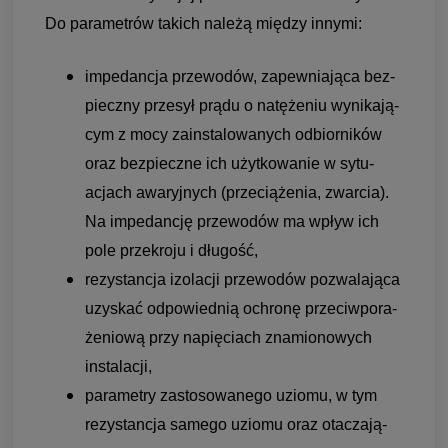
Do para­me­trów takich należą mię­dzy innymi:
impe­dan­cja prze­wo­dów, zapew­nia­jąca bez­
pieczny prze­sył prądu o natę­że­niu wyni­ka­ją­
cym z mocy zain­sta­lo­wa­nych odbior­ni­ków
oraz bez­pieczne ich użyt­ko­wa­nie w sytu­
acjach awa­ryj­nych (prze­cią­że­nia, zwar­cia).
Na impe­dan­cję prze­wo­dów ma wpływ ich
pole prze­kroju i dłu­gość,
rezy­stan­cja izo­la­cji prze­wo­dów pozwa­la­jąca
uzy­skać odpo­wied­nią ochronę prze­ciw­po­ra­
że­niową przy napię­ciach zna­mio­no­wych
insta­la­cji,
para­me­try zasto­so­wanego uziomu, w tym
rezy­stan­cja samego uziomu oraz ota­cza­ją­