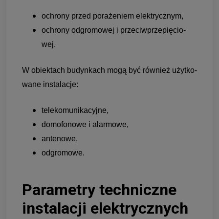
ochrony przed pora­że­niem elek­trycz­nym,
ochrony odgro­mo­wej i prze­ciw­prze­pię­cio­
wej.
W obiek­tach budyn­kach mogą być rów­nież użyt­ko­
wane insta­la­cje:
tele­ko­mu­ni­ka­cyjne,
domo­fo­nowe i alar­mowe,
ante­nowe,
odgro­mowe.
Para­me­try tech­niczne
insta­la­cji elek­trycz­nych