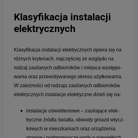
Kla­sy­fi­ka­cja insta­la­cji
elek­trycz­nych
Kla­sy­fi­ka­cja insta­la­cji elek­trycz­nych opiera się na
róż­nych kry­te­riach, naj­czę­ściej ze względu na
rodzaj zasi­la­nych odbior­ni­ków i miej­sca wystę­po­
wa­nia oraz prze­wi­dy­wa­nego okresu użyt­ko­wa­nia.
W zależ­no­ści od rodzaju zasi­la­nych odbior­ni­ków
elek­trycz­nych insta­la­cje elek­tryczne dzieli się na:
insta­la­cje oświe­tle­niowe – zasi­la­jące elek­
tryczne źró­dła świa­tła, obwody gniazd wtycz­
ko­wych w miesz­ka­niach oraz urzą­dze­nia
grzejne i pod­grze­wa­cze wody o nie­wiel­kich