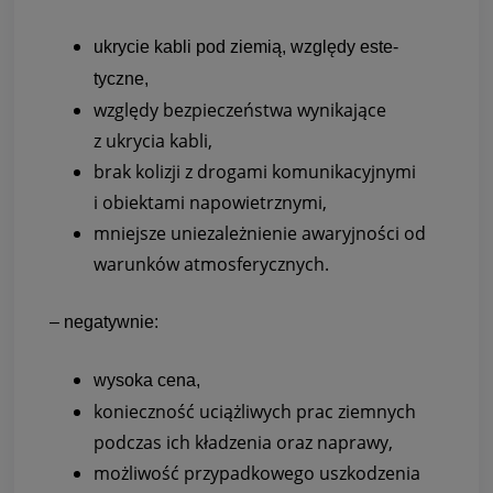
ukry­cie kabli pod zie­mią, względy este­
tyczne,
względy bez­pie­czeń­stwa wyni­ka­jące
z ukry­cia kabli,
brak koli­zji z dro­gami komu­ni­ka­cyj­nymi
i obiek­tami napo­wietrz­nymi,
mniej­sze unie­za­leż­nie­nie awa­ryj­no­ści od
warun­ków atmos­fe­rycz­nych.
– nega­tyw­nie:
wysoka cena,
koniecz­ność uciąż­li­wych prac ziem­nych
pod­czas ich kła­dze­nia oraz naprawy,
moż­li­wość przy­pad­ko­wego uszko­dze­nia