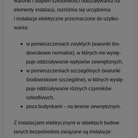
warunki i sto­pień szko­dli­wo­ści oddzia­ły­wa­nia na
ele­menty insta­la­cji, roz­róż­nia się urzą­dze­nia
i insta­la­cje elek­tryczne prze­zna­czone do użyt­ko­
wa­nia:
w pomiesz­cze­niach zwy­kłych (warunki śro­
do­wi­skowe nor­malne), w któ­rych nie wystę­
puje oddzia­ły­wa­nie wpły­wów zewnętrz­nych,
w pomiesz­cze­niach szcze­gól­nych (warunki
śro­do­wi­skowe szcze­gólne), w któ­rych wystę­
puje oddzia­ły­wa­nie róż­nych czyn­ni­ków
szko­dli­wych,
poza budyn­kami – na tere­nie zewnętrz­nym.
Z insta­la­cjami elek­trycz­nymi w obiek­tach budow­
la­nych bez­po­śred­nio zwią­zane są insta­la­cje: