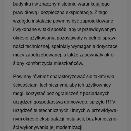
budynku i w znacz­nym stop­niu warun­kują jego
pra­wi­dłową i bez­pieczną eks­plo­ata­cję. Z tego
względu insta­la­cje powinny być zapro­jek­to­wane
i wyko­nane w taki spo­sób, aby w prze­wi­dy­wa­nym
okre­sie użyt­ko­wa­nia pozo­sta­wały w peł­nej spraw­
no­ści tech­nicz­nej, speł­niały wyma­ga­nia doty­czące
mocy zapo­trze­bo­wa­nej, a także zapew­niały okre­
ślony kom­fort życia miesz­kań­ców.
Powinny rów­nież cha­rak­te­ry­zo­wać się takimi wła­
ści­wo­ściami tech­nicz­nymi, aby ich użyt­kow­nicy
mogli korzy­stać bez ogra­ni­czeń z posia­da­nych
urzą­dzeń gospo­dar­stwa domo­wego, sprzętu RTV,
urzą­dzeń tele­tech­nicz­nych i innych w prze­wi­dy­wa­
nym okre­sie eks­plo­ata­cji insta­la­cji, bez koniecz­no­
ści wyko­ny­wa­nia jej moder­ni­za­cji.